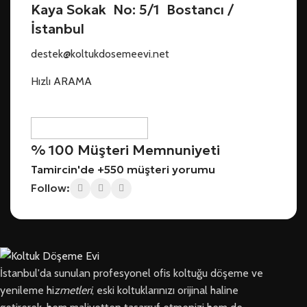
Kaya Sokak No: 5/1 Bostancı /
İstanbul
destek@koltukdosemeevi.net
Hızlı ARAMA
% 100 Müşteri Memnuniyeti
Tamircin'de +550 müşteri yorumu
Follow:
İstanbul'da sunulan profesyonel ofis koltuğu döşeme ve
yenileme hi
zmetleri
, eski koltuklarınızı orijinal haline