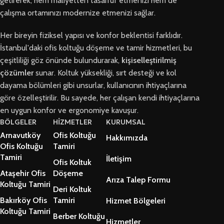
getirerek, hem maliyetten tasarruf etmenizi hem de
çalışma ortamınızı modernize etmenizi sağlar.
Her bireyin fiziksel yapısı ve konfor beklentisi farklıdır.
İstanbul'daki ofis koltuğu döşeme ve tamir hizmetleri, bu
çeşitliliği göz önünde bulundurarak,
kişiselleştirilmiş
çözümler
sunar. Koltuk yüksekliği, sırt desteği ve kol
dayama bölümleri gibi unsurlar, kullanıcının ihtiyaçlarına
göre özelleştirilir. Bu sayede, her çalışan kendi ihtiyaçlarına
en uygun konfor ve ergonomiye kavuşur.
BÖLGELER
HİZMETLER
KURUMSAL
Arnavutköy
Ofis Koltuğu
Hakkımızda
Ofis Koltuğu
Tamiri
Tamiri
İletişim
Ofis Koltuk
Ataşehir Ofis
Döşeme
Arıza Talep Formu
Koltuğu Tamiri
Deri Koltuk
Bakırköy Ofis
Tamiri
Hizmet Bölgeleri
Koltuğu Tamiri
Berber Koltuğu
Hizmetler