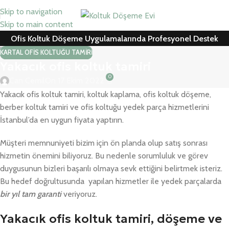
Skip to navigation
Skip to main content
Ofis Koltuk Döşeme Uygulamalarında Profesyonel Destek
KARTAL OFIS KOLTUĞU TAMIRI
Yakacık ofis koltuk tamiri
0
Can Cemil
On 17 Ekim 2022
Yakacık ofis koltuk tamiri, koltuk kaplama, ofis koltuk döşeme,
berber koltuk tamiri ve ofis koltuğu yedek parça hizmetlerini
İstanbul’da en uygun fiyata yaptırın.
Müşteri memnuniyeti bizim için ön planda olup satış sonrası
hizmetin önemini biliyoruz. Bu nedenle sorumluluk ve görev
duygusunun bizleri başarılı olmaya sevk ettiğini belirtmek isteriz.
Bu hedef doğrultusunda yapılan hizmetler ile yedek parçalarda
bir yıl tam garanti
veriyoruz.
Yakacık ofis koltuk tamiri, döşeme ve