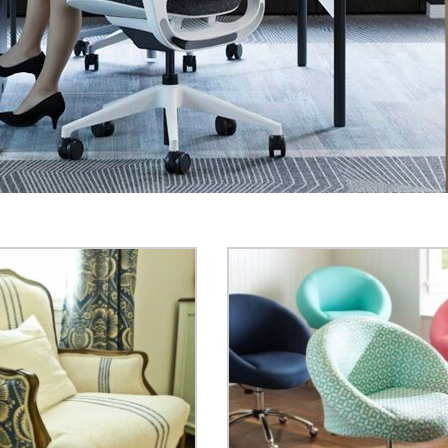
 ettiğimiz tarihte ücretsiz nakliye ile teslim ediyoruz.
z yıpranmış, eskimiş, kırılmış ve benzeri durumlardaki koltuk takımla
tuğu tamiri yerlerini dilediğiniz şekilde değiştiriyoruz. Kumaşlarımı
şyerinize teslim ediyoruz. Ünalan ofis koltuk tamiratı yaparak kolt
s koltuğu tamiratı uygulamalarında ücretsiz servis araçlarımız ile h