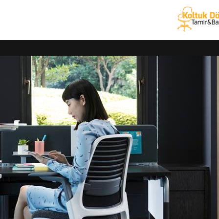
ber koltuğu ve ofis koltuğu yedek parça hizmetlerinde ücretsiz nakl
 için yedek parça ve kumaş değişimlerini yapmaktayız. Tüm kurumsal
 yedek parça değişimlerinizi yapıyoruz. Yapılan tüm işlem ve uygula
kaplama hizmetleri
rubu ürünlerinizin tamiri, döşemesi ve kaplama işlemlerini alanın