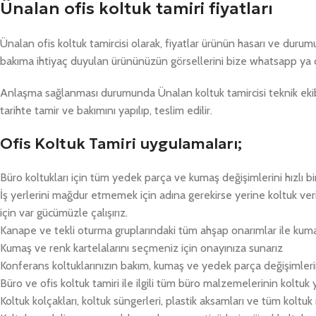
Ünalan ofis koltuk tamiri fiyatları
Ünalan ofis koltuk tamircisi olarak, fiyatlar ürünün hasarı ve duru
bakıma ihtiyaç duyulan ürününüzün görsellerini bize whatsapp ya 
Anlaşma sağlanması durumunda Ünalan koltuk tamircisi teknik ekibi
tarihte tamir ve bakımını yapılıp, teslim edilir.
Ofis Koltuk Tamiri uygulamaları;
Büro koltukları için tüm yedek parça ve kumaş değişimlerini hızlı bi
İş yerlerini mağdur etmemek için adına gerekirse yerine koltuk v
için var gücümüzle çalışırız.
Kanape ve tekli oturma gruplarındaki tüm ahşap onarımlar ile kum
Kumaş ve renk kartelalarını seçmeniz için onayınıza sunarız
Konferans koltuklarınızın bakım, kumaş ve yedek parça değişimlerin
Büro ve ofis koltuk tamiri ile ilgili tüm büro malzemelerinin koltuk
Koltuk kolçakları, koltuk süngerleri, plastik aksamları ve tüm koltu