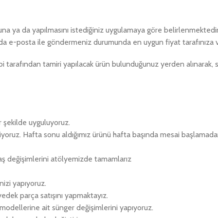
muna ya da yapılmasını istediğiniz uygulamaya göre belirlenmektedir.
da e-posta ile göndermeniz durumunda en uygun fiyat tarafınıza ve
 tarafından tamiri yapılacak ürün bulunduğunuz yerden alınarak, s
r şekilde uyguluyoruz.
eriyoruz. Hafta sonu aldığımız ürünü hafta başında mesai başlamad
aş değişimlerini atölyemizde tamamlarız
izi yapıyoruz.
 yedek parça satışını yapmaktayız.
k modellerine ait sünger değişimlerini yapıyoruz.