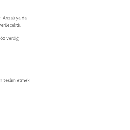
 Arızalı ya da
rilecektir.
öz verdiği
an teslim etmek