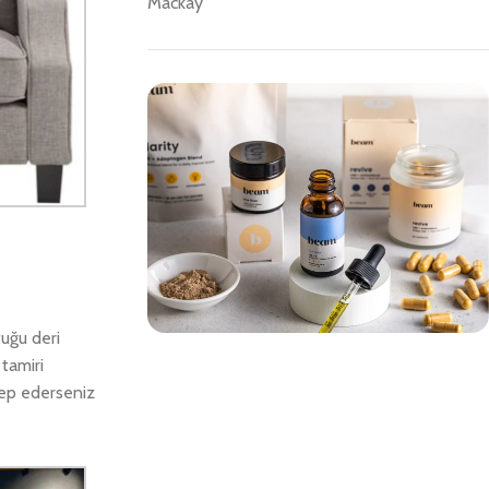
Mackay
uğu deri
tamiri
Save 15%
lep ederseniz
Bundles