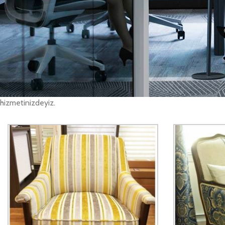
ekiplerimize güvenle yaptırabilirsiniz. Yapılan tüm işlemleri, taahhüt
Ofis koltuk tamiri işleri
Ünalan Ofis Koltuk Tamiri olarak, ofisinizde ve evinizde kullandığını
yerinizden alıyoruz. Değişiklik yapılması istediğiniz Ünalan ofis kol
beğendiğinizi seçiyorsunuz, değişimini de yaptıktan sonra evinize/i
ilk aldığınız gün gibi yeni bir görünüme kavuşturuyoruz. Ünalan ofi
hizmetinizdeyiz.