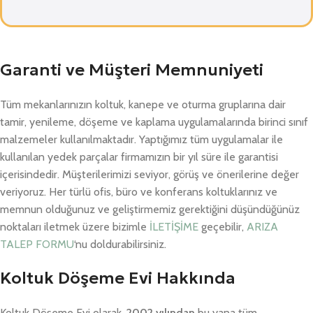
Garanti ve Müşteri Memnuniyeti
Tüm mekanlarınızın koltuk, kanepe ve oturma gruplarına dair
tamir, yenileme, döşeme ve kaplama uygulamalarında birinci sınıf
malzemeler kullanılmaktadır. Yaptığımız tüm uygulamalar ile
kullanılan yedek parçalar firmamızın bir yıl süre ile garantisi
içerisindedir. Müşterilerimizi seviyor, görüş ve önerilerine değer
veriyoruz. Her türlü ofis, büro ve konferans koltuklarınız ve
memnun olduğunuz ve geliştirmemiz gerektiğini düşündüğünüz
noktaları iletmek üzere bizimle
İLETİŞİME
geçebilir,
ARIZA
TALEP FORMU
‘nu doldurabilirsiniz.
Koltuk Döşeme Evi Hakkında
Koltuk Döşeme Evi olarak,
2002 yılından
bu yana tüm