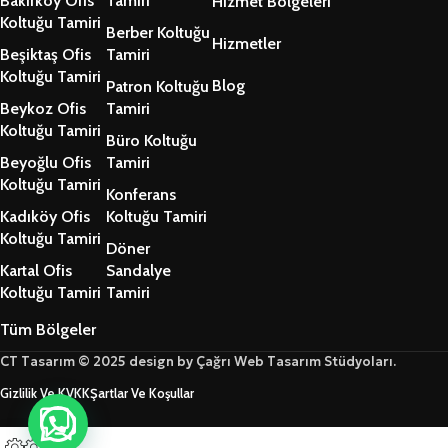
Bakırköy Ofis
Tamiri
Hizmet Bölgeleri
Koltuğu Tamiri
Berber Koltuğu
Hizmetler
Beşiktaş Ofis
Tamiri
Koltuğu Tamiri
Blog
Patron Koltuğu
Beykoz Ofis
Tamiri
Koltuğu Tamiri
Büro Koltuğu
Beyoğlu Ofis
Tamiri
Koltuğu Tamiri
Konferans
Kadıköy Ofis
Koltuğu Tamiri
Koltuğu Tamiri
Döner
Kartal Ofis
Sandalye
Koltuğu Tamiri
Tamiri
Tüm Bölgeler
CT Tasarım © 2025 design by Çağrı Web Tasarım Stüdyoları.
Gizlilik Ve KVKK
Şartlar Ve Koşullar