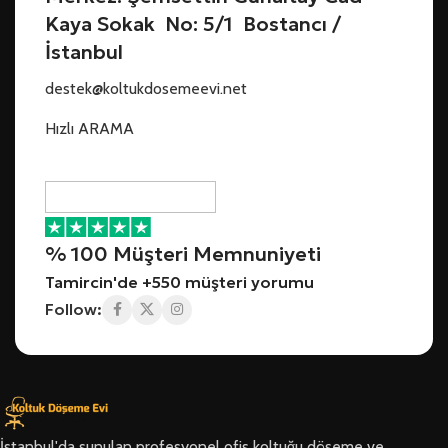
Kaya Sokak No: 5/1 Bostancı /
İstanbul
destek@koltukdosemeevi.net
Hızlı ARAMA
% 100 Müşteri Memnuniyeti
Tamircin'de +550 müşteri yorumu
Follow:
İstanbul'da sunulan profesyonel ofis koltuğu döşeme ve