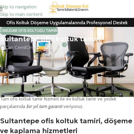
Skip to navigation
Skip to main content
Ofis Koltuk Döşeme Uygulamalarında Profesyonel Destek
ÜSKÜDAR OFIS KOLTUĞU TAMIRI
Sultantepe ofis koltuk tamiri
0
Can Cemil
On 17 Eylül 2022
Sultantepe ofis koltuk tamiri, koltuk döşeme, ofis koltuk kaplama,
berber koltuğu ve ofis koltuk yedek parça hizmetlerinde ücretsiz
nakliye ve uygun fiyat garantisi veriyoruz.
Kurumsal firmalar ile konutlarda yedek parça değişimleri ve tamir
– döşeme – kaplama için ücretsiz keşif hizmetimiz mevcuttur.
Tüm ofis koltuk tamir hizmeti ile ev koltuk tamir ve yedek
parçalarında
bir yıl tam garanti
veriyoruz.
Sultantepe ofis koltuk tamiri, döşeme
ve kaplama hizmetleri