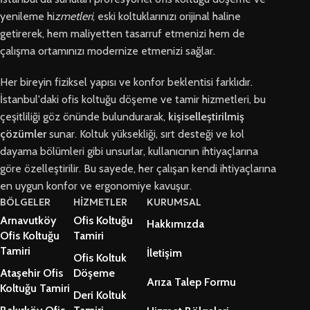
yenileme hi
zmetleri
, eski koltuklarınızı orijinal haline
getirerek, hem maliyetten tasarruf etmenizi hem de
çalışma ortamınızı modernize etmenizi sağlar.
Her bireyin fiziksel yapısı ve konfor beklentisi farklıdır.
İstanbul'daki ofis koltuğu döşeme ve tamir hizmetleri, bu
çeşitliliği göz önünde bulundurarak,
kişiselleştirilmiş
çözümler
sunar. Koltuk yüksekliği, sırt desteği ve kol
dayama bölümleri gibi unsurlar, kullanıcının ihtiyaçlarına
göre özelleştirilir. Bu sayede, her çalışan kendi ihtiyaçlarına
en uygun konfor ve ergonomiye kavuşur.
BÖLGELER
HİZMETLER
KURUMSAL
Arnavutköy
Ofis Koltuğu
Hakkımızda
Ofis Koltuğu
Tamiri
Tamiri
İletişim
Ofis Koltuk
Ataşehir Ofis
Döşeme
Arıza Talep Formu
Koltuğu Tamiri
Deri Koltuk