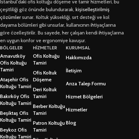
İstanbul'daki ofis koltuğu döşeme ve tamir hizmetleri, bu
çeşitliliği göz önünde bulundurarak,
kişiselleştirilmiş
çözümler
sunar. Koltuk yüksekliği, sırt desteği ve kol
dayama bölümleri gibi unsurlar, kullanıcının ihtiyaçlarına
göre özelleştirilir. Bu sayede, her çalışan kendi ihtiyaçlarına
en uygun konfor ve ergonomiye kavuşur.
BÖLGELER
HİZMETLER
KURUMSAL
Arnavutköy
Ofis Koltuğu
Hakkımızda
Ofis Koltuğu
Tamiri
Tamiri
İletişim
Ofis Koltuk
Ataşehir Ofis
Döşeme
Arıza Talep Formu
Koltuğu Tamiri
Deri Koltuk
Bakırköy Ofis
Tamiri
Hizmet Bölgeleri
Koltuğu Tamiri
Berber Koltuğu
Hizmetler
Beşiktaş Ofis
Tamiri
Koltuğu Tamiri
Blog
Patron Koltuğu
Beykoz Ofis
Tamiri
Koltuğu Tamiri