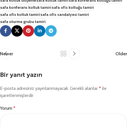
safa koltuk döşeme
safa koltuk tamiri
safa konferans koltuğu tamiri
safa konferans koltuk tamiri
safa ofis koltuğu tamiri
safa ofis koltuk tamiri
safa ofis sandalyesi tamiri
safa oturma grubu tamiri
Newer
Older
Bir yanıt yazın
E-posta adresiniz yayınlanmayacak.
Gerekli alanlar
*
ile
işaretlenmişlerdir
Yorum
*