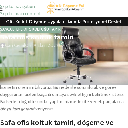
Skip to navigation
Skip to main content
Ofis Koltuk Döşeme Uygulamalarında Profesyonel Destek
SANCAKTEPE OFIS KOLTUĞU TAMIRI
Safa ofis koltuk tamiri
0
Can Cemil
On 19 Ekim 2022
Safa ofis koltuk tamiri, ofis koltuk döşeme, koltuk kaplama, berber
koltuğu tamiri ve ofis koltuğu yedek parça değişiminde 25 yıllık
tecrübenin vermiş olduğu çalışma azmiyle yanınızdayız.
Müşteri memnuniyeti bizim için ön planda olup satış sonrası
hizmetin önemini biliyoruz. Bu nedenle sorumluluk ve görev
duygusunun bizleri başarılı olmaya sevk ettiğini belirtmek isteriz.
Bu hedef doğrultusunda yapılan hizmetler ile yedek parçalarda
bir yıl tam garanti
veriyoruz.
Safa ofis koltuk tamiri, döşeme ve