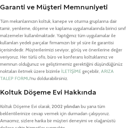
Garanti ve Müşteri Memnuniyeti
Tüm mekanlarınızın koltuk, kanepe ve oturma gruplarına dair
tamir, yenileme, döşeme ve kaplama uygulamalarında birinci sınıf
malzemeler kullanılmaktadır. Yaptığımız tüm uygulamalar ile
kullanılan yedek parçalar firmamızın bir yıl süre ile garantisi
içerisindedir. Müşterilerimizi seviyor, görüş ve önerilerine değer
veriyoruz. Her türlü ofis, büro ve konferans koltuklarınız ve
memnun olduğunuz ve geliştirmemiz gerektiğini düşündüğünüz
noktaları iletmek üzere bizimle
İLETİŞİME
geçebilir,
ARIZA
TALEP FORMU
‘nu doldurabilirsiniz.
Koltuk Döşeme Evi Hakkında
Koltuk Döşeme Evi olarak,
2002 yılından
bu yana tüm
beklentilerinize cevap vermek için durmadan çalışıyoruz.
Amacımız, sizlere harika bir müşteri deneyimi ve olağanüstü
değere sahip hizmetler sunmaktır.