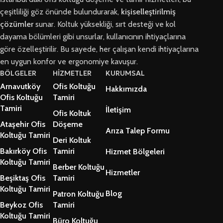
çeşitliliği göz önünde bulundurarak,
kişiselleştirilmiş
çözümler
sunar. Koltuk yüksekliği, sırt desteği ve kol
dayama bölümleri gibi unsurlar, kullanıcının ihtiyaçlarına
göre özelleştirilir. Bu sayede, her çalışan kendi ihtiyaçlarına
en uygun konfor ve ergonomiye kavuşur.
BÖLGELER
HİZMETLER
KURUMSAL
Arnavutköy
Ofis Koltuğu
Hakkımızda
Ofis Koltuğu
Tamiri
Tamiri
İletişim
Ofis Koltuk
Ataşehir Ofis
Döşeme
Arıza Talep Formu
Koltuğu Tamiri
Deri Koltuk
Bakırköy Ofis
Tamiri
Hizmet Bölgeleri
Koltuğu Tamiri
Berber Koltuğu
Hizmetler
Beşiktaş Ofis
Tamiri
Koltuğu Tamiri
Blog
Patron Koltuğu
Beykoz Ofis
Tamiri
Koltuğu Tamiri
Büro Koltuğu