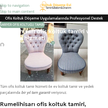
Skip to navigation
Skip to main content
Ofis Koltuk Döşeme Uygulamalarında Profesyonel Destek
SARIYER OFIS KOLTUĞU TAMIRI
Rumelihisarı ofis koltuk tamiri ve
döşeme hizmeti
0
Can Cemil
On 22 Ekim 2022
Rumelihisarı ofis koltuk tamiri, koltuk kaplama, ofis koltuk döşeme,
berber koltuğu ve ofis koltuğu yedek parça değişimlerinde
ücretsiz nakliye ve keşif hizmeti için hemen arayın
Kurumsal firmalar ile konutlarda yedek parça değişimleri ve tamir
– döşeme – kaplama için ücretsiz keşif hizmetimiz mevcuttur.
Tüm ofis koltuk tamir hizmeti ile ev koltuk tamir ve yedek
parçalarında
bir yıl tam garanti
veriyoruz.
Rumelihisarı ofis koltuk tamiri,