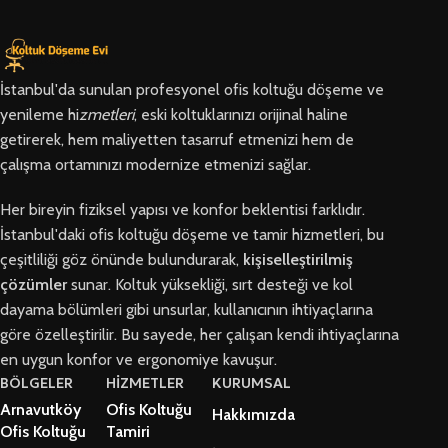
İstanbul'da sunulan profesyonel ofis koltuğu döşeme ve
yenileme hi
zmetleri
, eski koltuklarınızı orijinal haline
getirerek, hem maliyetten tasarruf etmenizi hem de
çalışma ortamınızı modernize etmenizi sağlar.
Her bireyin fiziksel yapısı ve konfor beklentisi farklıdır.
İstanbul'daki ofis koltuğu döşeme ve tamir hizmetleri, bu
çeşitliliği göz önünde bulundurarak,
kişiselleştirilmiş
çözümler
sunar. Koltuk yüksekliği, sırt desteği ve kol
dayama bölümleri gibi unsurlar, kullanıcının ihtiyaçlarına
göre özelleştirilir. Bu sayede, her çalışan kendi ihtiyaçlarına
en uygun konfor ve ergonomiye kavuşur.
BÖLGELER
HİZMETLER
KURUMSAL
Arnavutköy
Ofis Koltuğu
Hakkımızda
Ofis Koltuğu
Tamiri