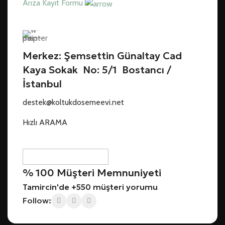
Arıza Kayıt Formu
Merkez: Şemsettin Günaltay Cad
Kaya Sokak No: 5/1 Bostancı /
İstanbul
destek@koltukdosemeevi.net
Hızlı ARAMA
% 100 Müşteri Memnuniyeti
Tamircin'de +550 müşteri yorumu
Follow: