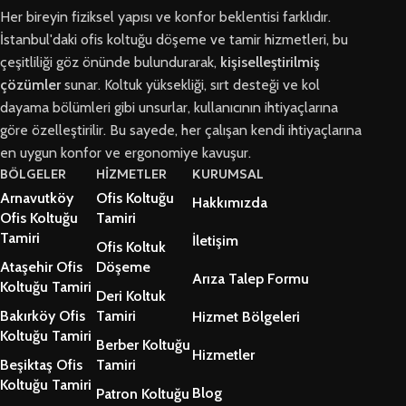
Her bireyin fiziksel yapısı ve konfor beklentisi farklıdır.
İstanbul'daki ofis koltuğu döşeme ve tamir hizmetleri, bu
çeşitliliği göz önünde bulundurarak,
kişiselleştirilmiş
çözümler
sunar. Koltuk yüksekliği, sırt desteği ve kol
dayama bölümleri gibi unsurlar, kullanıcının ihtiyaçlarına
göre özelleştirilir. Bu sayede, her çalışan kendi ihtiyaçlarına
en uygun konfor ve ergonomiye kavuşur.
BÖLGELER
HİZMETLER
KURUMSAL
Arnavutköy
Ofis Koltuğu
Hakkımızda
Ofis Koltuğu
Tamiri
Tamiri
İletişim
Ofis Koltuk
Ataşehir Ofis
Döşeme
Arıza Talep Formu
Koltuğu Tamiri
Deri Koltuk
Bakırköy Ofis
Tamiri
Hizmet Bölgeleri
Koltuğu Tamiri
Berber Koltuğu
Hizmetler
Beşiktaş Ofis
Tamiri
Koltuğu Tamiri
Blog
Patron Koltuğu