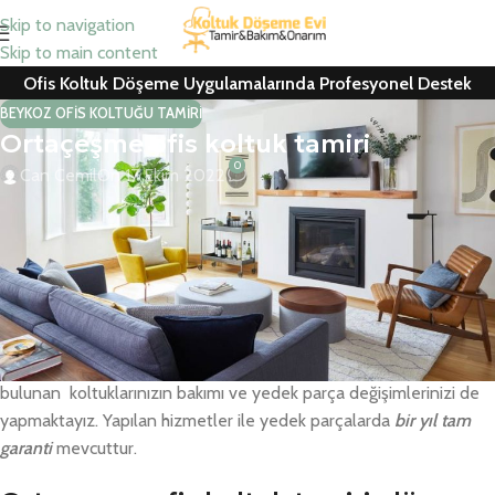
Skip to navigation
Skip to main content
Ofis Koltuk Döşeme Uygulamalarında Profesyonel Destek
BEYKOZ OFIS KOLTUĞU TAMIRI
Ortaçeşme ofis koltuk tamiri
0
Can Cemil
On 17 Ekim 2022
Ortaçeşme ofis koltuk tamiri, koltuk kaplama, ofis koltuk döşeme,
berber koltuğu ve ofis koltuğu yedek parça değişimlerinde
ücretsiz nakliye ve keşif hizmeti için hemen arayın
Ofis ve büro çalışma koltukları ile ev oturma grupları için yedek
parça ve kumaş değişimleri itinayla yapılmaktadır. Kurumsal
firmalar ile sinema, konferans salonu, tiyatro gibi alanlarda
bulunan koltuklarınızın bakımı ve yedek parça değişimlerinizi de
yapmaktayız. Yapılan hizmetler ile yedek parçalarda
bir yıl tam
garanti
mevcuttur.