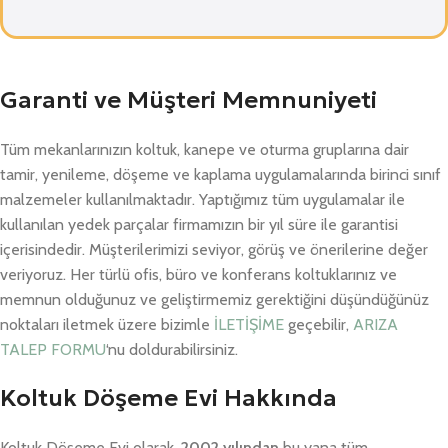
Garanti ve Müşteri Memnuniyeti
Tüm mekanlarınızın koltuk, kanepe ve oturma gruplarına dair
tamir, yenileme, döşeme ve kaplama uygulamalarında birinci sınıf
malzemeler kullanılmaktadır. Yaptığımız tüm uygulamalar ile
kullanılan yedek parçalar firmamızın bir yıl süre ile garantisi
içerisindedir. Müşterilerimizi seviyor, görüş ve önerilerine değer
veriyoruz. Her türlü ofis, büro ve konferans koltuklarınız ve
memnun olduğunuz ve geliştirmemiz gerektiğini düşündüğünüz
noktaları iletmek üzere bizimle
İLETİŞİME
geçebilir,
ARIZA
TALEP FORMU
‘nu doldurabilirsiniz.
Koltuk Döşeme Evi Hakkında
Koltuk Döşeme Evi olarak,
2002 yılından
bu yana tüm