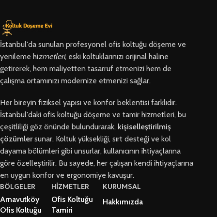
İstanbul'da sunulan profesyonel ofis koltuğu döşeme ve
yenileme hi
zmetleri
, eski koltuklarınızı orijinal haline
getirerek, hem maliyetten tasarruf etmenizi hem de
çalışma ortamınızı modernize etmenizi sağlar.
Her bireyin fiziksel yapısı ve konfor beklentisi farklıdır.
İstanbul'daki ofis koltuğu döşeme ve tamir hizmetleri, bu
çeşitliliği göz önünde bulundurarak,
kişiselleştirilmiş
çözümler
sunar. Koltuk yüksekliği, sırt desteği ve kol
dayama bölümleri gibi unsurlar, kullanıcının ihtiyaçlarına
göre özelleştirilir. Bu sayede, her çalışan kendi ihtiyaçlarına
en uygun konfor ve ergonomiye kavuşur.
BÖLGELER
HİZMETLER
KURUMSAL
Arnavutköy
Ofis Koltuğu
Hakkımızda
Ofis Koltuğu
Tamiri