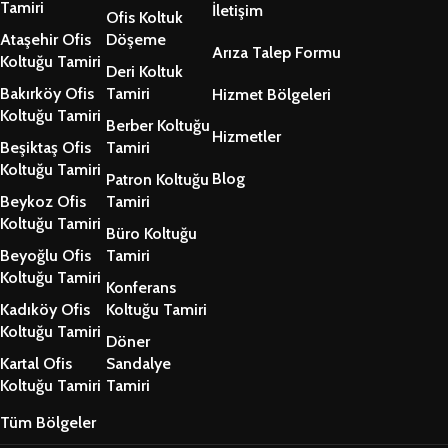
Tamiri
İletişim
Ofis Koltuk
Ataşehir Ofis
Döşeme
Arıza Talep Formu
Koltuğu Tamiri
Deri Koltuk
Bakırköy Ofis
Tamiri
Hizmet Bölgeleri
Koltuğu Tamiri
Berber Koltuğu
Hizmetler
Beşiktaş Ofis
Tamiri
Koltuğu Tamiri
Blog
Patron Koltuğu
Beykoz Ofis
Tamiri
Koltuğu Tamiri
Büro Koltuğu
Beyoğlu Ofis
Tamiri
Koltuğu Tamiri
Konferans
Kadıköy Ofis
Koltuğu Tamiri
Koltuğu Tamiri
Döner
Kartal Ofis
Sandalye
Koltuğu Tamiri
Tamiri
Tüm Bölgeler