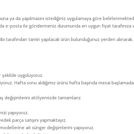
umuna ya da yapılmasını istediğiniz uygulamaya göre belirlenmektedir
da e-posta ile göndermeniz durumunda en uygun fiyat tarafınıza ve
i tarafından tamiri yapılacak ürün bulunduğunuz yerden alınarak, 
r şekilde uyguluyoruz.
eriyoruz. Hafta sonu aldığımız ürünü hafta başında mesai başlamad
aş değişimlerini atölyemizde tamamlarız
izi yapıyoruz.
 yedek parça satışını yapmaktayız.
k modellerine ait sünger değişimlerini yapıyoruz.