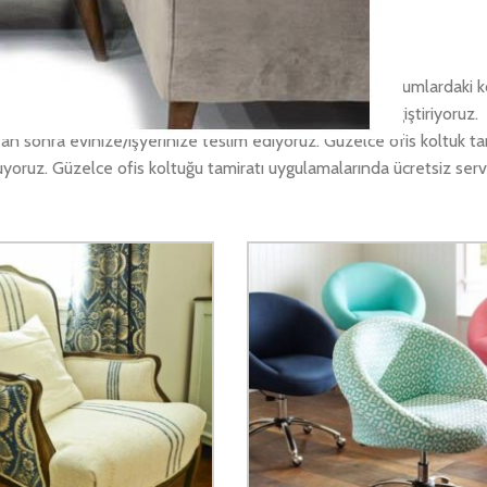
 rengi solmuş, eskimiş, bir yerleri kırılmış ve benzeri durumlardaki k
elce ofis koltuğu tamiri yerlerini dilediğiniz şekilde değiştiriyoruz.
n sonra evinize/işyerinize teslim ediyoruz. Güzelce ofis koltuk ta
ruyoruz. Güzelce ofis koltuğu tamiratı uygulamalarında ücretsiz serv