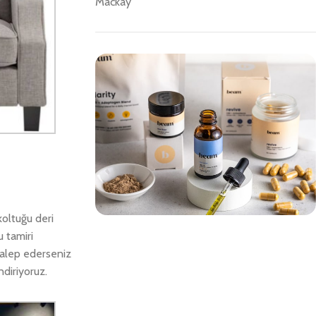
Mackay
koltuğu deri
u tamiri
Save 15%
Talep ederseniz
Bundles
diriyoruz.