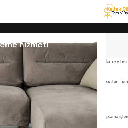
öşeme hizmeti
iri ve ofis koltuk yedek parça hizmetlerinde 25 yıllık birikim ve te
 – döşeme – kaplama için ücretsiz keşif hizmetimiz mevcuttur. Tüm 
 garanti
veriyoruz.
 kaplama hizmetleri
ndalye, oturma grubu ürünlerinizin tamiri, döşemesi ve kaplama işle
diğimiz tarihte ücretsiz nakliye ile teslim etmekteyiz.