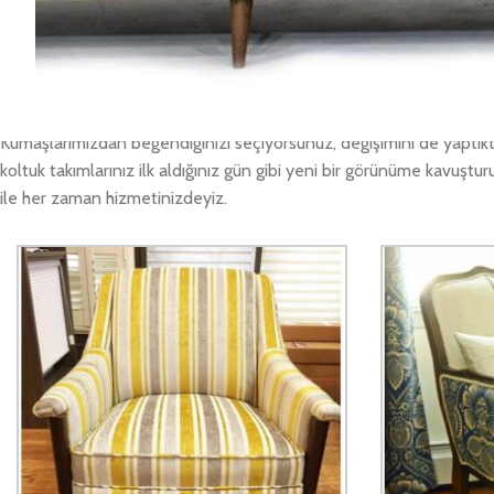
Ofis koltuk tamiri işleri
Güzelce Ofis Koltuk Tamiri olarak, evinizde, ofisinizde kullandığınız
takımlarınızı yerinizden alıyoruz. Değişiklik yapılması istediğiniz Güz
Kumaşlarımızdan beğendiğinizi seçiyorsunuz, değişimini de yaptıkta
koltuk takımlarınız ilk aldığınız gün gibi yeni bir görünüme kavuştu
ile her zaman hizmetinizdeyiz.