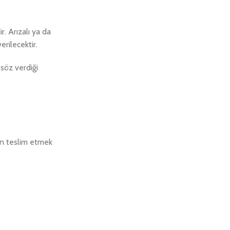
. Arızalı ya da
rilecektir.
söz verdiği
an teslim etmek