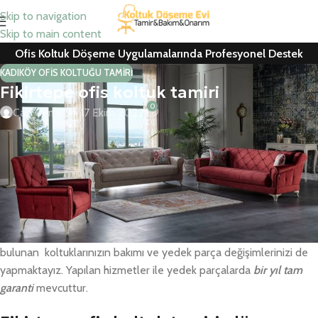
Skip to navigation
Skip to main content
Ofis Koltuk Döşeme Uygulamalarında Profesyonel Destek
KADIKÖY OFIS KOLTUĞU TAMIRI
Fikirtepe ofis koltuk tamiri
0
Can Cemil
On 17 Ekim 2022
Fikirtepe ofis koltuk tamiri, koltuk kaplama, ofis koltuk döşeme,
berber koltuk tamiri ve ofis koltuğu yedek parça hizmetlerini
İstanbul’da en uygun fiyata yaptırın.
Ofis ve büro çalışma koltukları ile ev oturma grupları için yedek
parça ve kumaş değişimleri itinayla yapılmaktadır. Kurumsal
firmalar ile sinema, konferans salonu, tiyatro gibi alanlarda
bulunan koltuklarınızın bakımı ve yedek parça değişimlerinizi de
yapmaktayız. Yapılan hizmetler ile yedek parçalarda
bir yıl tam
garanti
mevcuttur.