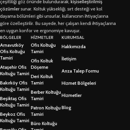
çeşitliliği göz önünde bulundurarak,
kişiselleştirilmiş
çözümler
sunar. Koltuk yüksekliği, sırt desteği ve kol
dayama bölümleri gibi unsurlar, kullanıcının ihtiyaçlarına
göre özelleştirilir. Bu sayede, her çalışan kendi ihtiyaçlarına
en uygun konfor ve ergonomiye kavuşur.
BÖLGELER
HİZMETLER
KURUMSAL
Arnavutköy
Ofis Koltuğu
Hakkımızda
Ofis Koltuğu
Tamiri
Tamiri
İletişim
Ofis Koltuk
Ataşehir Ofis
Döşeme
Arıza Talep Formu
Koltuğu Tamiri
Deri Koltuk
Bakırköy Ofis
Tamiri
Hizmet Bölgeleri
Koltuğu Tamiri
Berber Koltuğu
Hizmetler
Beşiktaş Ofis
Tamiri
Koltuğu Tamiri
Blog
Patron Koltuğu
Beykoz Ofis
Tamiri
Koltuğu Tamiri
Büro Koltuğu
Beyoğlu Ofis
Tamiri