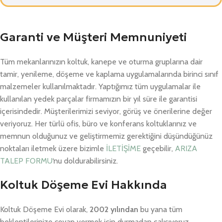
Garanti ve Müşteri Memnuniyeti
Tüm mekanlarınızın koltuk, kanepe ve oturma gruplarına dair
tamir, yenileme, döşeme ve kaplama uygulamalarında birinci sınıf
malzemeler kullanılmaktadır. Yaptığımız tüm uygulamalar ile
kullanılan yedek parçalar firmamızın bir yıl süre ile garantisi
içerisindedir. Müşterilerimizi seviyor, görüş ve önerilerine değer
veriyoruz. Her türlü ofis, büro ve konferans koltuklarınız ve
memnun olduğunuz ve geliştirmemiz gerektiğini düşündüğünüz
noktaları iletmek üzere bizimle
İLETİŞİME
geçebilir,
ARIZA
TALEP FORMU
‘nu doldurabilirsiniz.
Koltuk Döşeme Evi Hakkında
Koltuk Döşeme Evi olarak,
2002 yılından
bu yana tüm
beklentilerinize cevap vermek için durmadan çalışıyoruz.