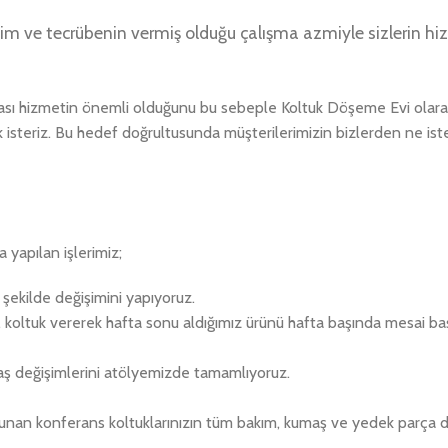
irikim ve tecrübenin vermiş olduğu çalışma azmiyle sizlerin h
rası hizmetin önemli olduğunu bu sebeple Koltuk Döşeme Evi olara
 isteriz. Bu hedef doğrultusunda müşterilerimizin bizlerden ne isted
a yapılan işlerimiz;
r şekilde değişimini yapıyoruz.
e, koltuk vererek hafta sonu aldığımız ürünü hafta başında mesai 
aş değişimlerini atölyemizde tamamlıyoruz.
lunan konferans koltuklarınızın tüm bakım, kumaş ve yedek parça de