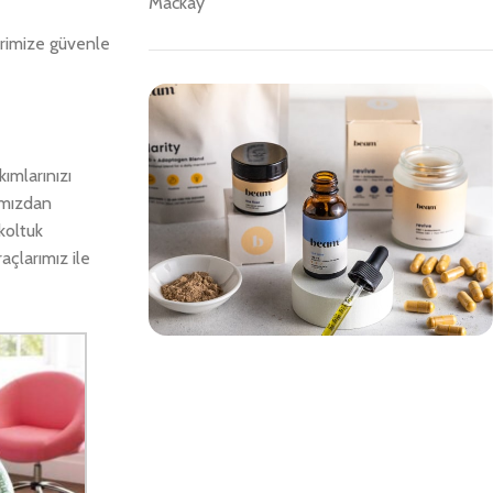
Mackay
erimize güvenle
kımlarınızı
rımızdan
koltuk
açlarımız ile
Save 15%
Bundles