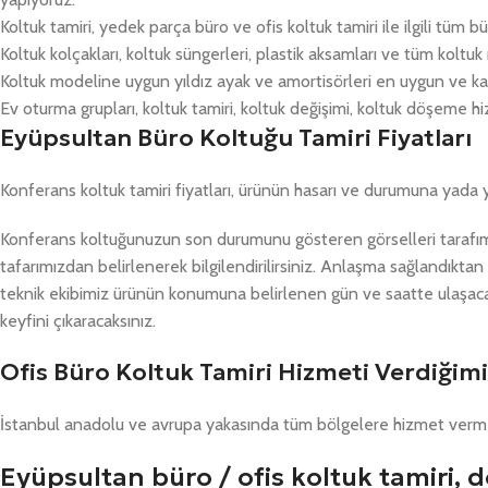
Koltuk tamiri, yedek parça büro ve ofis koltuk tamiri ile ilgili tüm
Koltuk kolçakları, koltuk süngerleri, plastik aksamları ve tüm koltu
Koltuk modeline uygun yıldız ayak ve amortisörleri en uygun ve kalite
Ev oturma grupları, koltuk tamiri, koltuk değişimi, koltuk döşeme h
Eyüpsultan Büro Koltuğu Tamiri Fiyatları
Konferans koltuk tamiri fiyatları, ürünün hasarı ve durumuna yada 
Konferans koltuğunuzun son durumunu gösteren görselleri tarafımı
tafarımızdan belirlenerek bilgilendirilirsiniz. Anlaşma sağlandıkt
teknik ekibimiz ürünün konumuna belirlenen gün ve saatte ulaşacakt
keyfini çıkaracaksınız.
Ofis Büro Koltuk Tamiri Hizmeti Verdiğimi
İstanbul anadolu ve avrupa yakasında tüm bölgelere hizmet verm
Eyüpsultan büro / ofis koltuk tamiri,