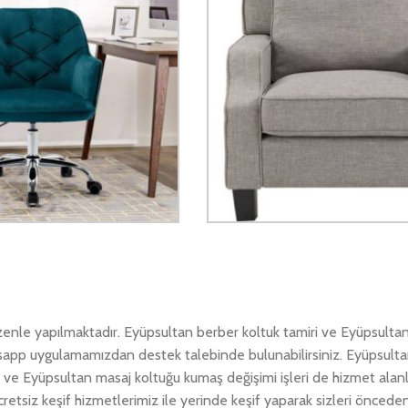
zenle yapılmaktadır. Eyüpsultan berber koltuk tamiri ve Eyüpsulta
whatsapp uygulamamızdan destek talebinde bulunabilirsiniz. Eyüpsult
ri ve Eyüpsultan masaj koltuğu kumaş değişimi işleri de hizmet alan
retsiz keşif hizmetlerimiz ile yerinde keşif yaparak sizleri öncede