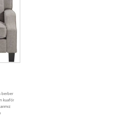
n berber
an kuaför
larımız
n