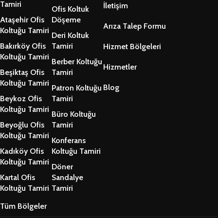
Tamiri
İletişim
Ofis Koltuk
Ataşehir Ofis
Döşeme
Arıza Talep Formu
Koltuğu Tamiri
Deri Koltuk
Bakırköy Ofis
Tamiri
Hizmet Bölgeleri
Koltuğu Tamiri
Berber Koltuğu
Hizmetler
Beşiktaş Ofis
Tamiri
Koltuğu Tamiri
Blog
Patron Koltuğu
Beykoz Ofis
Tamiri
Koltuğu Tamiri
Büro Koltuğu
Beyoğlu Ofis
Tamiri
Koltuğu Tamiri
Konferans
Kadıköy Ofis
Koltuğu Tamiri
Koltuğu Tamiri
Döner
Kartal Ofis
Sandalye
Koltuğu Tamiri
Tamiri
Tüm Bölgeler