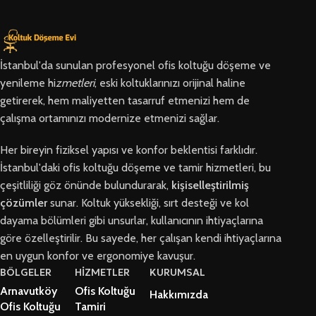
İstanbul'da sunulan profesyonel ofis koltuğu döşeme ve
yenileme hi
zmetleri
, eski koltuklarınızı orijinal haline
getirerek, hem maliyetten tasarruf etmenizi hem de
çalışma ortamınızı modernize etmenizi sağlar.
Her bireyin fiziksel yapısı ve konfor beklentisi farklıdır.
İstanbul'daki ofis koltuğu döşeme ve tamir hizmetleri, bu
çeşitliliği göz önünde bulundurarak,
kişiselleştirilmiş
çözümler
sunar. Koltuk yüksekliği, sırt desteği ve kol
dayama bölümleri gibi unsurlar, kullanıcının ihtiyaçlarına
göre özelleştirilir. Bu sayede, her çalışan kendi ihtiyaçlarına
en uygun konfor ve ergonomiye kavuşur.
BÖLGELER
HİZMETLER
KURUMSAL
Arnavutköy
Ofis Koltuğu
Hakkımızda
Ofis Koltuğu
Tamiri