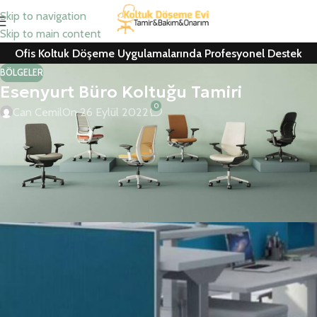
Skip to navigation
Skip to main content
Ofis Koltuk Döşeme Uygulamalarında Profesyonel Destek
BÖLGELER
Esenyurt Büro Koltuğu Tamiri
0
Can Cemil
On 26 Eylül 2022