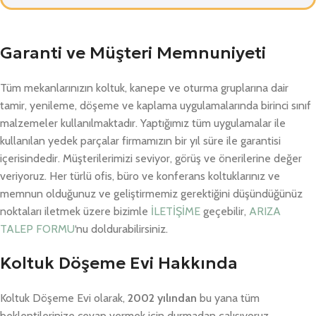
Garanti ve Müşteri Memnuniyeti
Tüm mekanlarınızın koltuk, kanepe ve oturma gruplarına dair
tamir, yenileme, döşeme ve kaplama uygulamalarında birinci sınıf
malzemeler kullanılmaktadır. Yaptığımız tüm uygulamalar ile
kullanılan yedek parçalar firmamızın bir yıl süre ile garantisi
içerisindedir. Müşterilerimizi seviyor, görüş ve önerilerine değer
veriyoruz. Her türlü ofis, büro ve konferans koltuklarınız ve
memnun olduğunuz ve geliştirmemiz gerektiğini düşündüğünüz
noktaları iletmek üzere bizimle
İLETİŞİME
geçebilir,
ARIZA
TALEP FORMU
‘nu doldurabilirsiniz.
Koltuk Döşeme Evi Hakkında
Koltuk Döşeme Evi olarak,
2002 yılından
bu yana tüm
beklentilerinize cevap vermek için durmadan çalışıyoruz.