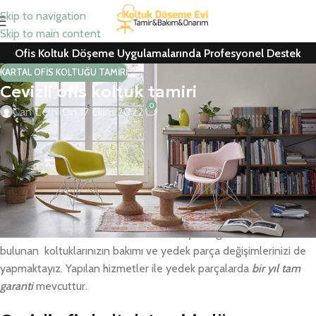
Skip to navigation
Skip to main content
Ofis Koltuk Döşeme Uygulamalarında Profesyonel Destek
KARTAL OFIS KOLTUĞU TAMIRI
Cevizli ofis koltuk tamiri
0
Can Cemil
On 17 Ekim 2022
Cevizli ofis koltuk tamiri, koltuk kaplama, ofis koltuk döşeme,
berber koltuğu ve ofis koltuğu yedek parça değişimlerinde
ücretsiz nakliye ve keşif hizmeti için hemen arayın
Ofis ve büro çalışma koltukları ile ev oturma grupları için yedek
parça ve kumaş değişimleri itinayla yapılmaktadır. Kurumsal
firmalar ile sinema, konferans salonu, tiyatro gibi alanlarda
bulunan koltuklarınızın bakımı ve yedek parça değişimlerinizi de
yapmaktayız. Yapılan hizmetler ile yedek parçalarda
bir yıl tam
garanti
mevcuttur.