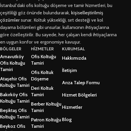
İstanbul'daki ofis koltuğu döşeme ve tamir hizmetleri, bu
çeşitliliği göz önünde bulundurarak,
kişiselleştirilmiş
çözümler
sunar. Koltuk yüksekliği, sırt desteği ve kol
dayama bölümleri gibi unsurlar, kullanıcının ihtiyaçlarına
göre özelleştirilir. Bu sayede, her çalışan kendi ihtiyaçlarına
en uygun konfor ve ergonomiye kavuşur.
BÖLGELER
HİZMETLER
KURUMSAL
Arnavutköy
Ofis Koltuğu
Hakkımızda
Ofis Koltuğu
Tamiri
Tamiri
İletişim
Ofis Koltuk
Ataşehir Ofis
Döşeme
Arıza Talep Formu
Koltuğu Tamiri
Deri Koltuk
Bakırköy Ofis
Tamiri
Hizmet Bölgeleri
Koltuğu Tamiri
Berber Koltuğu
Hizmetler
Beşiktaş Ofis
Tamiri
Koltuğu Tamiri
Blog
Patron Koltuğu
Beykoz Ofis
Tamiri