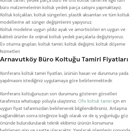
Koltuk tamiri, yedek parça büro ve ofis koltuk tamiri ile ilgili tüm
büro malzemelerinin koltuk yedek parça satışını yapmaktayız.
Koltuk kolçakları, koltuk süngerleri, plastik aksamları ve tüm koltuk
modellerine ait sünger değişimlerini yapıyoruz.
Koltuk modeline uygun yıldız ayak ve amortisörleri en uygun ve
kaliteli ürünler ile orijinal koltuk yedek parçalarla değiştiriyoruz.
Ev oturma grupları, koltuk tamiri, koltuk değişimi, koltuk döşeme
hizmetleri
Arnavutköy Büro Koltuğu Tamiri Fiyatları
Konferans koltuk tamiri fiyatları, ürünün hasarı ve durumuna yada
yapılmasını istediğiniz uygulamaya göre belirlenmektedir.
Konferans koltuğunuzun son durumunu gösteren görselleri
tarafımıza whatsapp yoluyla ulaştırınız.
Ofis koltuk tamiri
için en
uygun fiyat tafarımızdan belirlenerek bilgilendirilirsiniz. Anlaşma
sağlandıktan sonra isteğinize bağlı olarak ve de iş yoğunluğu göz
önünde bulundurularak teknik ekibimiz ürünün konumuna
belirlenen gün ve saatte ulaşacaktır. Yapılacak işlemlerin sonunda