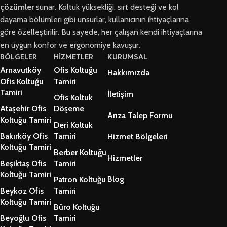
çözümler
sunar. Koltuk yüksekliği, sırt desteği ve kol
dayama bölümleri gibi unsurlar, kullanıcının ihtiyaçlarına
göre özelleştirilir. Bu sayede, her çalışan kendi ihtiyaçlarına
en uygun konfor ve ergonomiye kavuşur.
BÖLGELER
HİZMETLER
KURUMSAL
Arnavutköy
Ofis Koltuğu
Hakkımızda
Ofis Koltuğu
Tamiri
Tamiri
İletişim
Ofis Koltuk
Ataşehir Ofis
Döşeme
Arıza Talep Formu
Koltuğu Tamiri
Deri Koltuk
Bakırköy Ofis
Tamiri
Hizmet Bölgeleri
Koltuğu Tamiri
Berber Koltuğu
Hizmetler
Beşiktaş Ofis
Tamiri
Koltuğu Tamiri
Blog
Patron Koltuğu
Beykoz Ofis
Tamiri
Koltuğu Tamiri
Büro Koltuğu
Beyoğlu Ofis
Tamiri