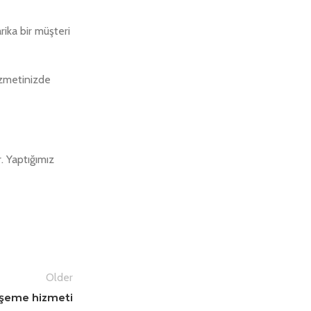
ika bir müşteri
izmetinizde
r. Yaptığımız
Older
öşeme hizmeti