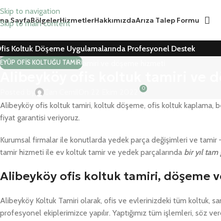
Skip to navigation
na Sayfa
Bölgeler
Hizmetler
Hakkımızda
Arıza Talep Formu
Skip to main content
fis Koltuk Döşeme Uygulamalarında Profesyonel Destek
EYÜP OFIS KOLTUĞU TAMIRI
Alibeyköy ofis koltuk tamiri ve
0
Posted by
Can Cemil
On 22 Ekim 2022
Alibeyköy ofis koltuk tamiri, koltuk döşeme, ofis koltuk kaplama, 
fiyat garantisi veriyoruz.
Kurumsal firmalar ile konutlarda yedek parça değişimleri ve tamir
tamir hizmeti ile ev koltuk tamir ve yedek parçalarında
bir yıl tam
Alibeyköy ofis koltuk tamiri, döşeme 
Alibeyköy Koltuk Tamiri olarak, ofis ve evlerinizdeki tüm koltuk, s
profesyonel ekiplerimizce yapılır. Yaptığımız tüm işlemleri, söz ver