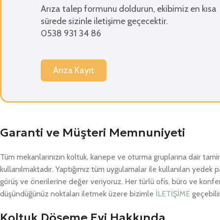
Arıza talep formunu doldurun, ekibimiz en kısa
sürede sizinle iletişime geçecektir.
0538 931 34 86
Arıza Kayıt
Garanti ve Müşteri Memnuniyeti
Tüm mekanlarınızın koltuk, kanepe ve oturma gruplarına dair tami
kullanılmaktadır. Yaptığımız tüm uygulamalar ile kullanılan yedek parç
görüş ve önerilerine değer veriyoruz. Her türlü ofis, büro ve kon
düşündüğünüz noktaları iletmek üzere bizimle
İLETİŞİME
geçebili
Koltuk Döşeme Evi Hakkında