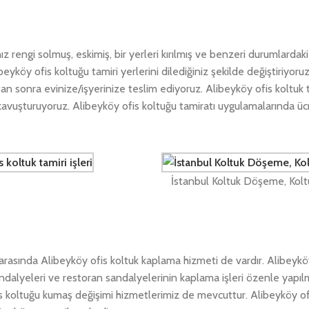
ız rengi solmuş, eskimiş, bir yerleri kırılmış ve benzeri durumlardaki
beyköy ofis koltuğu tamiri yerlerini dilediğiniz şekilde değiştiriyoruz
n sonra evinize/işyerinize teslim ediyoruz. Alibeyköy ofis koltuk 
 kavuşturuyoruz. Alibeyköy ofis koltuğu tamiratı uygulamalarında ücr
İstanbul Koltuk Döşeme, Kolt
asında Alibeyköy ofis koltuk kaplama hizmeti de vardır. Alibeykö
ndalyeleri ve restoran sandalyelerinin kaplama işleri özenle yapıl
is koltuğu kumaş değişimi hizmetlerimiz de mevcuttur. Alibeyköy of