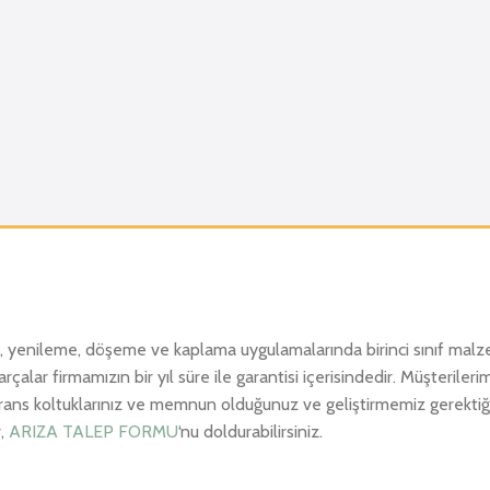
r, yenileme, döşeme ve kaplama uygulamalarında birinci sınıf mal
alar firmamızın bir yıl süre ile garantisi içerisindedir. Müşterilerim
ferans koltuklarınız ve memnun olduğunuz ve geliştirmemiz gerektiğ
r,
ARIZA TALEP FORMU
‘nu doldurabilirsiniz.