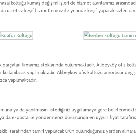
asaj koltuğu kumaş değişimi işleri de hizmet alanlarımız arasındadı
 ücretsiz keşif hizmetlerimiz ile yerinde keşif yaparak sizleri ö
ek parçaları firmamız stoklarında bulunmaktadır. Alibeyköy ofis kol
r kullanılarak yapılmaktadır. Alibeyköy ofis koltuğu amortisör değişi
ızca yapılmaktadır.
urumuna ya da yapılmasını istediğiniz uygulamaya göre belirlenmekted
ya da e-posta ile göndermeniz durumunda en uygun fiyat tarafınıza
ibi tarafından tamiri yapılacak ürün bulunduğunuz yerden alınarak