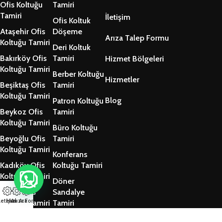
Ofis Koltuğu
Tamiri
Tamiri
İletişim
Ofis Koltuk
Ataşehir Ofis
Döşeme
Arıza Talep Formu
Koltuğu Tamiri
Deri Koltuk
Bakırköy Ofis
Tamiri
Hizmet Bölgeleri
Koltuğu Tamiri
Berber Koltuğu
Hizmetler
Beşiktaş Ofis
Tamiri
Koltuğu Tamiri
Blog
Patron Koltuğu
Beykoz Ofis
Tamiri
Koltuğu Tamiri
Büro Koltuğu
Beyoğlu Ofis
Tamiri
Koltuğu Tamiri
Konferans
Kadıköy Ofis
Koltuğu Tamiri
Koltuğu Tamiri
Döner
Kartal Ofis
Sandalye
letişim
Hızlı Ara
Arıza Formu
Koltuğu Tamiri
Tamiri
Tüm Bölgeler