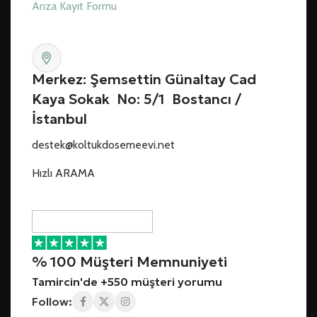
Arıza Kayıt Formu
Merkez: Şemsettin Günaltay Cad
Kaya Sokak No: 5/1 Bostancı /
İstanbul
destek@koltukdosemeevi.net
Hızlı ARAMA
% 100 Müşteri Memnuniyeti
Tamircin'de +550 müşteri yorumu
Follow: