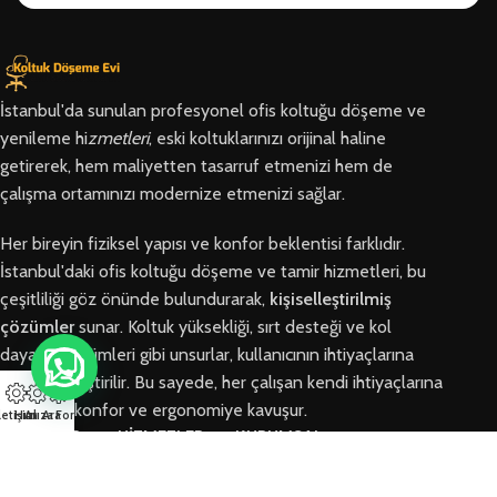
İstanbul'da sunulan profesyonel ofis koltuğu döşeme ve
yenileme hi
zmetleri
, eski koltuklarınızı orijinal haline
getirerek, hem maliyetten tasarruf etmenizi hem de
çalışma ortamınızı modernize etmenizi sağlar.
Her bireyin fiziksel yapısı ve konfor beklentisi farklıdır.
İstanbul'daki ofis koltuğu döşeme ve tamir hizmetleri, bu
çeşitliliği göz önünde bulundurarak,
kişiselleştirilmiş
çözümler
sunar. Koltuk yüksekliği, sırt desteği ve kol
dayama bölümleri gibi unsurlar, kullanıcının ihtiyaçlarına
göre özelleştirilir. Bu sayede, her çalışan kendi ihtiyaçlarına
en uygun konfor ve ergonomiye kavuşur.
letişim
Hızlı Ara
Arıza Formu
BÖLGELER
HİZMETLER
KURUMSAL
Arnavutköy
Ofis Koltuğu
Hakkımızda
Ofis Koltuğu
Tamiri