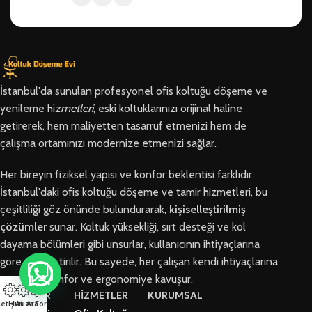
İstanbul'da sunulan profesyonel ofis koltuğu döşeme ve
yenileme hi
zmetleri
, eski koltuklarınızı orijinal haline
getirerek, hem maliyetten tasarruf etmenizi hem de
çalışma ortamınızı modernize etmenizi sağlar.
Her bireyin fiziksel yapısı ve konfor beklentisi farklıdır.
İstanbul'daki ofis koltuğu döşeme ve tamir hizmetleri, bu
çeşitliliği göz önünde bulundurarak,
kişiselleştirilmiş
çözümler
sunar. Koltuk yüksekliği, sırt desteği ve kol
dayama bölümleri gibi unsurlar, kullanıcının ihtiyaçlarına
göre özelleştirilir. Bu sayede, her çalışan kendi ihtiyaçlarına
en uygun konfor ve ergonomiye kavuşur.
BÖLGELER
HİZMETLER
KURUMSAL
letişim
Hızlı Ara
Arıza Formu