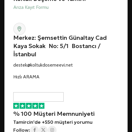
Arıza Kayıt Formu
Merkez: Şemsettin Günaltay Cad
Kaya Sokak No: 5/1 Bostancı /
İstanbul
destek@koltukdosemeevi.net
Hızlı ARAMA
% 100 Müşteri Memnuniyeti
Tamircin'de +550 müşteri yorumu
Follow: