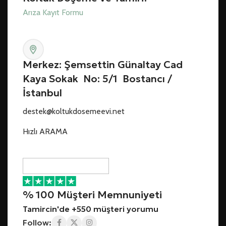
Arıza Kayıt Formu
Merkez: Şemsettin Günaltay Cad
Kaya Sokak No: 5/1 Bostancı /
İstanbul
destek@koltukdosemeevi.net
Hızlı ARAMA
% 100 Müşteri Memnuniyeti
Tamircin'de +550 müşteri yorumu
Follow: