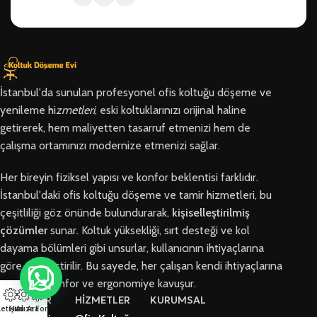
İstanbul'da sunulan profesyonel ofis koltuğu döşeme ve
yenileme hi
zmetleri
, eski koltuklarınızı orijinal haline
getirerek, hem maliyetten tasarruf etmenizi hem de
çalışma ortamınızı modernize etmenizi sağlar.
Her bireyin fiziksel yapısı ve konfor beklentisi farklıdır.
İstanbul'daki ofis koltuğu döşeme ve tamir hizmetleri, bu
çeşitliliği göz önünde bulundurarak,
kişiselleştirilmiş
çözümler
sunar. Koltuk yüksekliği, sırt desteği ve kol
dayama bölümleri gibi unsurlar, kullanıcının ihtiyaçlarına
göre özelleştirilir. Bu sayede, her çalışan kendi ihtiyaçlarına
en uygun konfor ve ergonomiye kavuşur.
BÖLGELER
HİZMETLER
KURUMSAL
letişim
Hızlı Ara
Arıza Formu