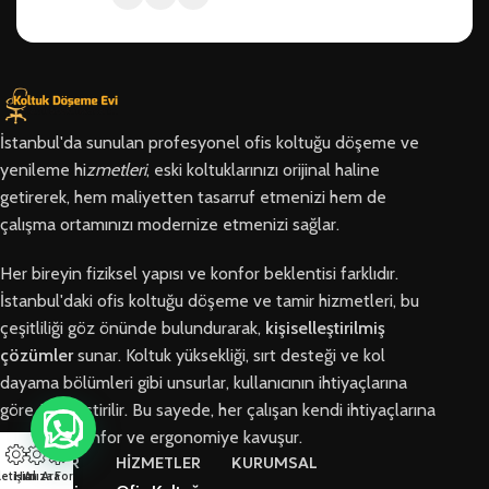
İstanbul'da sunulan profesyonel ofis koltuğu döşeme ve
yenileme hi
zmetleri
, eski koltuklarınızı orijinal haline
getirerek, hem maliyetten tasarruf etmenizi hem de
çalışma ortamınızı modernize etmenizi sağlar.
Her bireyin fiziksel yapısı ve konfor beklentisi farklıdır.
İstanbul'daki ofis koltuğu döşeme ve tamir hizmetleri, bu
çeşitliliği göz önünde bulundurarak,
kişiselleştirilmiş
çözümler
sunar. Koltuk yüksekliği, sırt desteği ve kol
dayama bölümleri gibi unsurlar, kullanıcının ihtiyaçlarına
göre özelleştirilir. Bu sayede, her çalışan kendi ihtiyaçlarına
en uygun konfor ve ergonomiye kavuşur.
BÖLGELER
HİZMETLER
KURUMSAL
letişim
Hızlı Ara
Arıza Formu