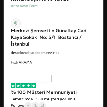
Arıza Kayıt Formu
Merkez: Şemsettin Günaltay Cad
Kaya Sokak No: 5/1 Bostancı /
İstanbul
destek@koltukdosemeevi.net
Hızlı ARAMA
% 100 Müşteri Memnuniyeti
Tamircin'de +550 müşteri yorumu
Follow: