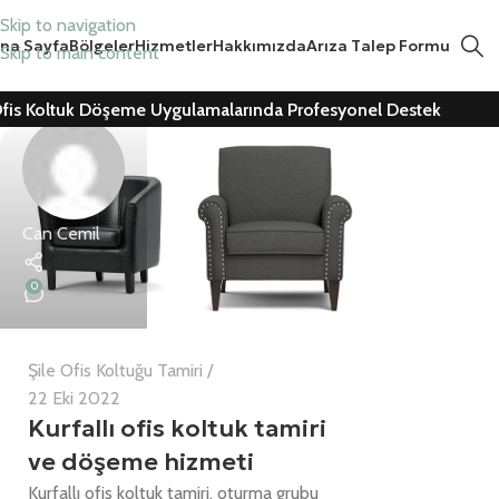
Skip to navigation
na Sayfa
Bölgeler
Hizmetler
Hakkımızda
Arıza Talep Formu
Skip to main content
fis Koltuk Döşeme Uygulamalarında Profesyonel Destek
Can Cemil
0
Şile Ofis Koltuğu Tamiri
22 Eki 2022
Kurfallı ofis koltuk tamiri
ve döşeme hizmeti
Kurfallı ofis koltuk tamiri, oturma grubu