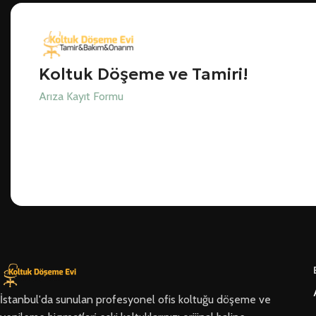
Koltuk Döşeme ve Tamiri!
Arıza Kayıt Formu
İstanbul'da sunulan profesyonel ofis koltuğu döşeme ve