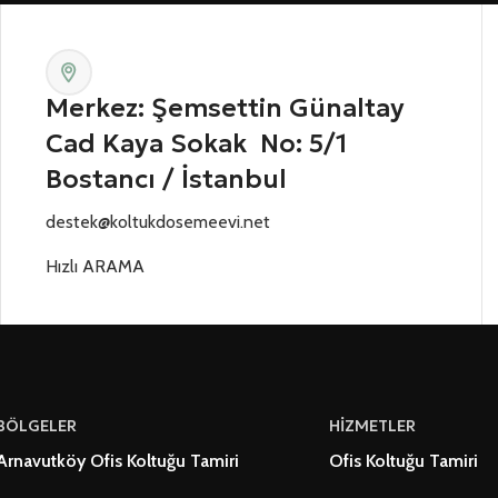
Merkez: Şemsettin Günaltay
Cad Kaya Sokak No: 5/1
Bostancı / İstanbul
destek@koltukdosemeevi.net
Hızlı ARAMA
BÖLGELER
HİZMETLER
Arnavutköy Ofis Koltuğu Tamiri
Ofis Koltuğu Tamiri