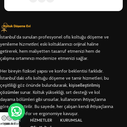
İstanbul'da sunulan profesyonel ofis koltuğu döşeme ve
yenileme hi
zmetleri
, eski koltuklarınızı orijinal haline
getirerek, hem maliyetten tasarruf etmenizi hem de
çalışma ortamınızı modernize etmenizi sağlar.
Her bireyin fiziksel yapısı ve konfor beklentisi farklıdır.
İstanbul'daki ofis koltuğu döşeme ve tamir hizmetleri, bu
çeşitliliği göz önünde bulundurarak,
kişiselleştirilmiş
çözümler
sunar. Koltuk yüksekliği, sırt desteği ve kol
dayama bölümleri gibi unsurlar, kullanıcının ihtiyaçlarına
göre özelleştirilir. Bu sayede, her çalışan kendi ihtiyaçlarına
en uygun konfor ve ergonomiye kavuşur.
BÖLGELER
HİZMETLER
KURUMSAL
letişim
Hızlı Ara
Arıza Formu