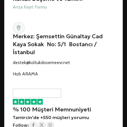
Arıza Kayıt Formu
Merkez: Şemsettin Günaltay Cad
Kaya Sokak No: 5/1 Bostancı /
İstanbul
destek@koltukdosemeevi.net
Hızlı ARAMA
% 100 Müşteri Memnuniyeti
Tamircin'de +550 müşteri yorumu
Follow: