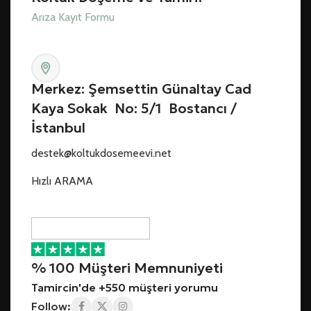
Arıza Kayıt Formu
Merkez: Şemsettin Günaltay Cad
Kaya Sokak No: 5/1 Bostancı /
İstanbul
destek@koltukdosemeevi.net
Hızlı ARAMA
% 100 Müşteri Memnuniyeti
Tamircin'de +550 müşteri yorumu
Follow: