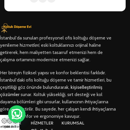
İstanbul'da sunulan profesyonel ofis koltuğu döşeme ve
yenileme hi
zmetleri
, eski koltuklarınızı orijinal haline
getirerek, hem maliyetten tasarruf etmenizi hem de
çalışma ortamınızı modernize etmenizi sağlar.
Her bireyin fiziksel yapısı ve konfor beklentisi farklıdır.
İstanbul'daki ofis koltuğu döşeme ve tamir hizmetleri, bu
çeşitliliği göz önünde bulundurarak,
kişiselleştirilmiş
çözümler
sunar. Koltuk yüksekliği, sırt desteği ve kol
dayama bölümleri gibi unsurlar, kullanıcının ihtiyaçlarına
göre özelleştirilir. Bu sayede, her çalışan kendi ihtiyaçlarına
en uygun konfor ve ergonomiye kavuşur.
BÖLGELER
HİZMETLER
KURUMSAL
letişim
Hızlı Ara
Arıza Formu