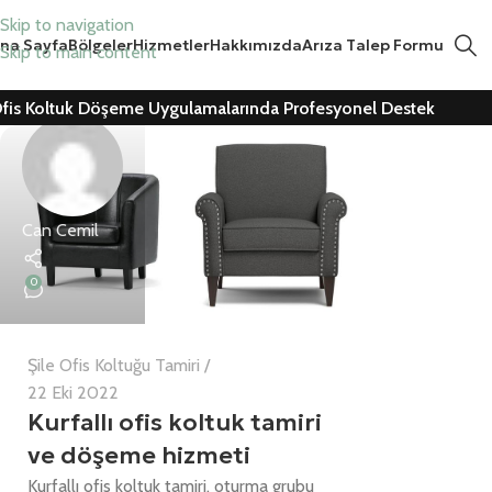
Skip to navigation
na Sayfa
Bölgeler
Hizmetler
Hakkımızda
Arıza Talep Formu
Skip to main content
fis Koltuk Döşeme Uygulamalarında Profesyonel Destek
Can Cemil
0
Şile Ofis Koltuğu Tamiri
22 Eki 2022
Kurfallı ofis koltuk tamiri
ve döşeme hizmeti
Kurfallı ofis koltuk tamiri, oturma grubu