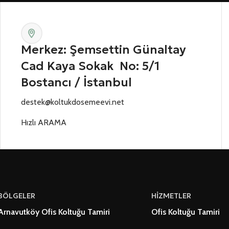
Merkez: Şemsettin Günaltay
Cad Kaya Sokak No: 5/1
Bostancı / İstanbul
destek@koltukdosemeevi.net
Hızlı ARAMA
BÖLGELER
HİZMETLER
Arnavutköy Ofis Koltuğu Tamiri
Ofis Koltuğu Tamiri