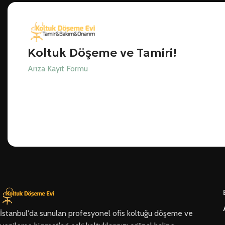
Koltuk Döşeme ve Tamiri!
Arıza Kayıt Formu
İstanbul'da sunulan profesyonel ofis koltuğu döşeme ve