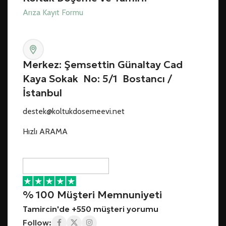
Arıza Kayıt Formu
Merkez: Şemsettin Günaltay Cad
Kaya Sokak No: 5/1 Bostancı /
İstanbul
destek@koltukdosemeevi.net
Hızlı ARAMA
% 100 Müşteri Memnuniyeti
Tamircin'de +550 müşteri yorumu
Follow: