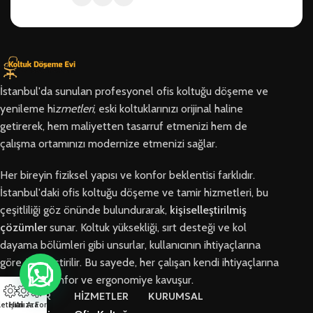
İstanbul'da sunulan profesyonel ofis koltuğu döşeme ve
yenileme hi
zmetleri
, eski koltuklarınızı orijinal haline
getirerek, hem maliyetten tasarruf etmenizi hem de
çalışma ortamınızı modernize etmenizi sağlar.
Her bireyin fiziksel yapısı ve konfor beklentisi farklıdır.
İstanbul'daki ofis koltuğu döşeme ve tamir hizmetleri, bu
çeşitliliği göz önünde bulundurarak,
kişiselleştirilmiş
çözümler
sunar. Koltuk yüksekliği, sırt desteği ve kol
dayama bölümleri gibi unsurlar, kullanıcının ihtiyaçlarına
göre özelleştirilir. Bu sayede, her çalışan kendi ihtiyaçlarına
en uygun konfor ve ergonomiye kavuşur.
BÖLGELER
HİZMETLER
KURUMSAL
letişim
Hızlı Ara
Arıza Formu