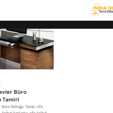
2
evler Büro
 Tamiri
 Büro Koltuğu Tamiri, ofis
i, koltuk kaplama, ofis koltuk