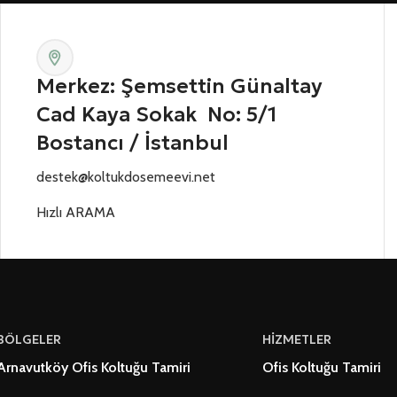
Merkez: Şemsettin Günaltay
Cad Kaya Sokak No: 5/1
Bostancı / İstanbul
destek@koltukdosemeevi.net
Hızlı ARAMA
BÖLGELER
HİZMETLER
Arnavutköy Ofis Koltuğu Tamiri
Ofis Koltuğu Tamiri