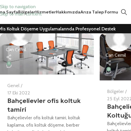
Skip to navigation
na Sayfa
Bölgeler
Hizmetler
Hakkımızda
Arıza Talep Formu
Skip to main content
fis Koltuk Döşeme Uygulamalarında Profesyonel Destek
Can Cemil
Can Cemil
0
0
Genel
Bölgeler
17 Eki 2022
25 Eyl 202
Bahçelievler ofis koltuk
Bahçeli
tamiri
Koltuğu
Bahçelievler ofis koltuk tamiri, koltuk
Bahçelievler
kaplama, ofis koltuk döşeme, berber
koltuk tamir