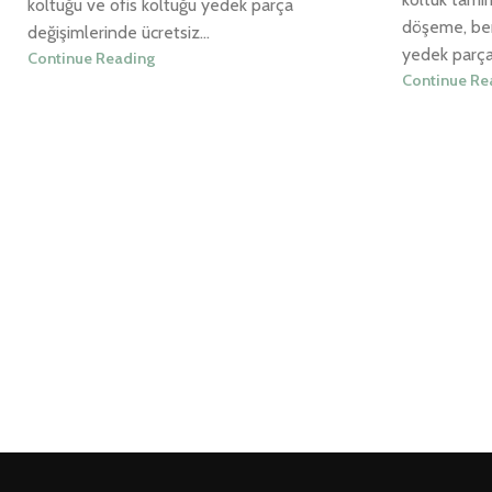
koltuğu ve ofis koltuğu yedek parça
döşeme, ber
değişimlerinde ücretsiz...
yedek parça 
Continue Reading
Continue Re