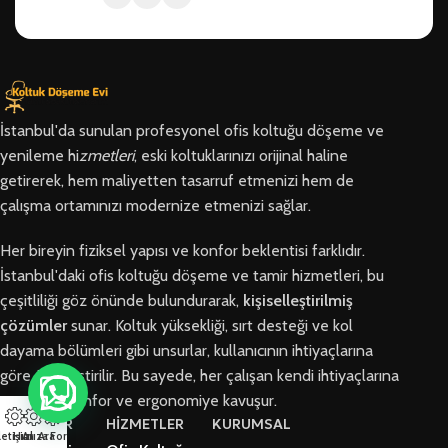
İstanbul'da sunulan profesyonel ofis koltuğu döşeme ve
yenileme hi
zmetleri
, eski koltuklarınızı orijinal haline
getirerek, hem maliyetten tasarruf etmenizi hem de
çalışma ortamınızı modernize etmenizi sağlar.
Her bireyin fiziksel yapısı ve konfor beklentisi farklıdır.
İstanbul'daki ofis koltuğu döşeme ve tamir hizmetleri, bu
çeşitliliği göz önünde bulundurarak,
kişiselleştirilmiş
çözümler
sunar. Koltuk yüksekliği, sırt desteği ve kol
dayama bölümleri gibi unsurlar, kullanıcının ihtiyaçlarına
göre özelleştirilir. Bu sayede, her çalışan kendi ihtiyaçlarına
en uygun konfor ve ergonomiye kavuşur.
BÖLGELER
HİZMETLER
KURUMSAL
letişim
Hızlı Ara
Arıza Formu