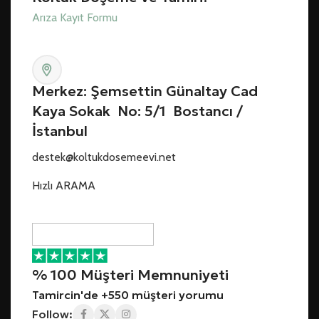
Arıza Kayıt Formu
Merkez: Şemsettin Günaltay Cad
Kaya Sokak No: 5/1 Bostancı /
İstanbul
destek@koltukdosemeevi.net
Hızlı ARAMA
% 100 Müşteri Memnuniyeti
Tamircin'de +550 müşteri yorumu
Follow: