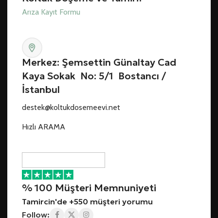
Arıza Kayıt Formu
Merkez: Şemsettin Günaltay Cad
Kaya Sokak No: 5/1 Bostancı /
İstanbul
destek@koltukdosemeevi.net
Hızlı ARAMA
% 100 Müşteri Memnuniyeti
Tamircin'de +550 müşteri yorumu
Follow: