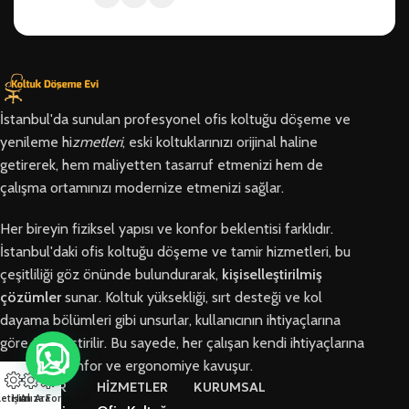
İstanbul'da sunulan profesyonel ofis koltuğu döşeme ve
yenileme hi
zmetleri
, eski koltuklarınızı orijinal haline
getirerek, hem maliyetten tasarruf etmenizi hem de
çalışma ortamınızı modernize etmenizi sağlar.
Her bireyin fiziksel yapısı ve konfor beklentisi farklıdır.
İstanbul'daki ofis koltuğu döşeme ve tamir hizmetleri, bu
çeşitliliği göz önünde bulundurarak,
kişiselleştirilmiş
çözümler
sunar. Koltuk yüksekliği, sırt desteği ve kol
dayama bölümleri gibi unsurlar, kullanıcının ihtiyaçlarına
göre özelleştirilir. Bu sayede, her çalışan kendi ihtiyaçlarına
en uygun konfor ve ergonomiye kavuşur.
BÖLGELER
HİZMETLER
KURUMSAL
letişim
Hızlı Ara
Arıza Formu