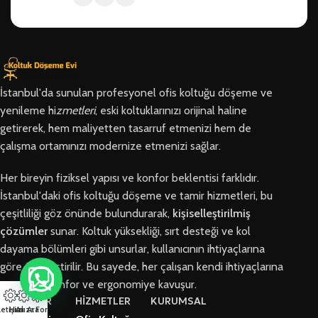
İstanbul'da sunulan profesyonel ofis koltuğu döşeme ve
yenileme hi
zmetleri
, eski koltuklarınızı orijinal haline
getirerek, hem maliyetten tasarruf etmenizi hem de
çalışma ortamınızı modernize etmenizi sağlar.
Her bireyin fiziksel yapısı ve konfor beklentisi farklıdır.
İstanbul'daki ofis koltuğu döşeme ve tamir hizmetleri, bu
çeşitliliği göz önünde bulundurarak,
kişiselleştirilmiş
çözümler
sunar. Koltuk yüksekliği, sırt desteği ve kol
dayama bölümleri gibi unsurlar, kullanıcının ihtiyaçlarına
göre özelleştirilir. Bu sayede, her çalışan kendi ihtiyaçlarına
en uygun konfor ve ergonomiye kavuşur.
BÖLGELER
HİZMETLER
KURUMSAL
letişim
Hızlı Ara
Arıza Formu