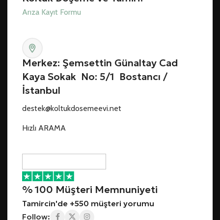
Arıza Kayıt Formu
Merkez: Şemsettin Günaltay Cad
Kaya Sokak No: 5/1 Bostancı /
İstanbul
destek@koltukdosemeevi.net
Hızlı ARAMA
% 100 Müşteri Memnuniyeti
Tamircin'de +550 müşteri yorumu
Follow: