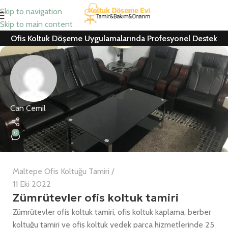
Skip to navigation
Skip to main content
Ofis Koltuk Döşeme Uygulamalarında Profesyonel Destek
Can Cemil
0
Maltepe Ofis Koltuğu Tamiri
11 Eki 2022
Zümrütevler ofis koltuk tamiri
Zümrütevler ofis koltuk tamiri, ofis koltuk kaplama, berber
koltuğu tamiri ve ofis koltuk yedek parça hizmetlerinde 25