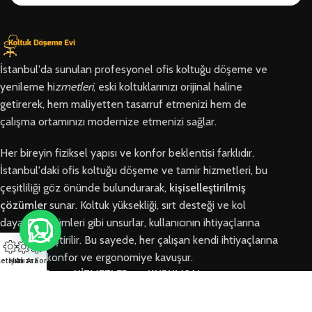
İstanbul'da sunulan profesyonel ofis koltuğu döşeme ve
yenileme hi
zmetleri
, eski koltuklarınızı orijinal haline
getirerek, hem maliyetten tasarruf etmenizi hem de
çalışma ortamınızı modernize etmenizi sağlar.
Her bireyin fiziksel yapısı ve konfor beklentisi farklıdır.
İstanbul'daki ofis koltuğu döşeme ve tamir hizmetleri, bu
çeşitliliği göz önünde bulundurarak,
kişiselleştirilmiş
çözümler
sunar. Koltuk yüksekliği, sırt desteği ve kol
dayama bölümleri gibi unsurlar, kullanıcının ihtiyaçlarına
göre özelleştirilir. Bu sayede, her çalışan kendi ihtiyaçlarına
en uygun konfor ve ergonomiye kavuşur.
letişim
Hızlı Ara
Arıza Formu
BÖLGELER
HİZMETLER
KURUMSAL
Arnavutköy
Ofis Koltuğu
Hakkımızda
Ofis Koltuğu
Tamiri