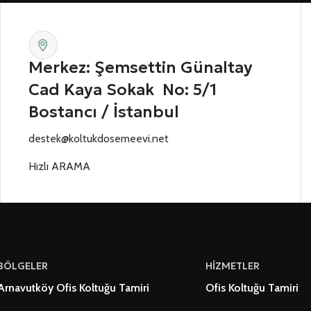
Merkez: Şemsettin Günaltay
Cad Kaya Sokak No: 5/1
Bostancı / İstanbul
destek@koltukdosemeevi.net
Hızlı ARAMA
BÖLGELER
HİZMETLER
Arnavutköy Ofis Koltuğu Tamiri
Ofis Koltuğu Tamiri