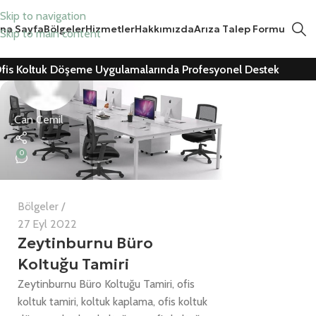
Skip to navigation
na Sayfa
Bölgeler
Hizmetler
Hakkımızda
Arıza Talep Formu
Skip to main content
fis Koltuk Döşeme Uygulamalarında Profesyonel Destek
Can Cemil
0
Bölgeler
27 Eyl 2022
Zeytinburnu Büro
Koltuğu Tamiri
Zeytinburnu Büro Koltuğu Tamiri, ofis
koltuk tamiri, koltuk kaplama, ofis koltuk