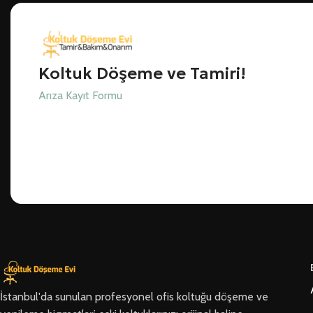
Koltuk Döşeme ve Tamiri!
Arıza Kayıt Formu
İstanbul'da sunulan profesyonel ofis koltuğu döşeme ve