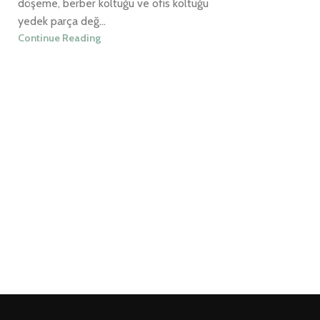
döşeme, berber koltuğu ve ofis koltuğu
yedek parça değ...
Continue Reading