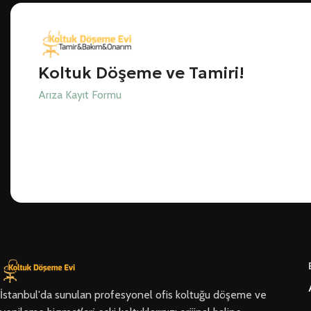
Koltuk Döşeme ve Tamiri!
Arıza Kayıt Formu
İstanbul'da sunulan profesyonel ofis koltuğu döşeme ve