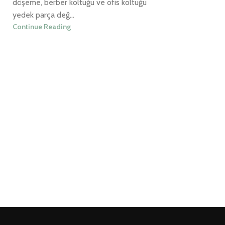
döşeme, berber koltuğu ve ofis koltuğu
yedek parça değ...
Continue Reading