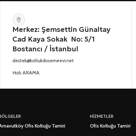
Merkez: Şemsettin Günaltay
Cad Kaya Sokak No: 5/1
Bostancı / İstanbul
destek@koltukdosemeevi.net
Hızlı ARAMA
BÖLGELER
HİZMETLER
Arnavutköy Ofis Koltuğu Tamiri
Ofis Koltuğu Tamiri