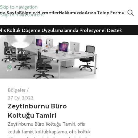
Skip to navigation
na Sayfa
Bölgeler
Hizmetler
Hakkımızda
Arıza Talep Formu
Skip to main content
fis Koltuk Döşeme Uygulamalarında Profesyonel Destek
Can Cemil
0
Bölgeler
27 Eyl 2022
Zeytinburnu Büro
Koltuğu Tamiri
Zeytinburnu Büro Koltuğu Tamiri, ofis
koltuk tamiri, koltuk kaplama, ofis koltuk