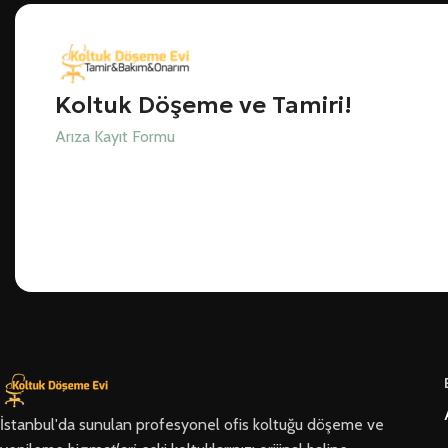
Koltuk Döşeme ve Tamiri!
Arıza Kayıt Formu
İstanbul'da sunulan profesyonel ofis koltuğu döşeme ve