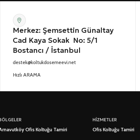
Merkez: Şemsettin Günaltay
Cad Kaya Sokak No: 5/1
Bostancı / İstanbul
destek@koltukdosemeevi.net
Hızlı ARAMA
BÖLGELER
HİZMETLER
Arnavutköy Ofis Koltuğu Tamiri
Ofis Koltuğu Tamiri