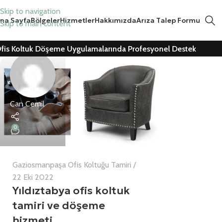
Skip to navigation
na Sayfa
Bölgeler
Hizmetler
Hakkımızda
Arıza Talep Formu
Skip to main content
fis Koltuk Döşeme Uygulamalarında Profesyonel Destek
Can Cemil
0
Gaziosmanpaşa Ofis Koltuğu Tamiri
22 Eki 2022
Yıldıztabya ofis koltuk
tamiri ve döşeme
hizmeti