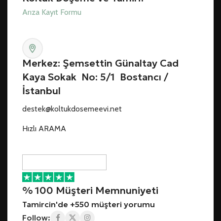
Arıza Kayıt Formu
Merkez: Şemsettin Günaltay Cad
Kaya Sokak No: 5/1 Bostancı /
İstanbul
destek@koltukdosemeevi.net
Hızlı ARAMA
% 100 Müşteri Memnuniyeti
Tamircin'de +550 müşteri yorumu
Follow: