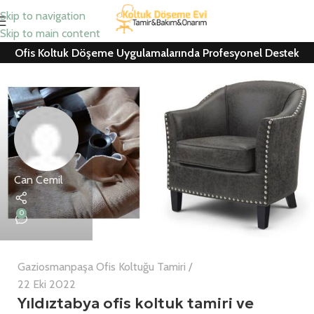
Skip to navigation
Skip to main content
Ofis Koltuk Döşeme Uygulamalarında Profesyonel Destek
Can Cemil
0
Gaziosmanpaşa Ofis Koltuğu Tamiri
22 Eki 2022
Yıldıztabya ofis koltuk tamiri ve