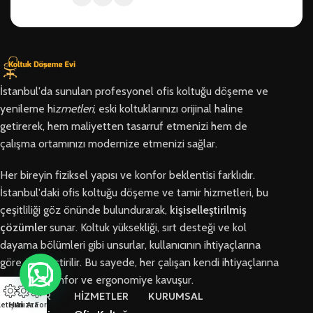
İstanbul'da sunulan profesyonel ofis koltuğu döşeme ve
yenileme hi
zmetleri
, eski koltuklarınızı orijinal haline
getirerek, hem maliyetten tasarruf etmenizi hem de
çalışma ortamınızı modernize etmenizi sağlar.
Her bireyin fiziksel yapısı ve konfor beklentisi farklıdır.
İstanbul'daki ofis koltuğu döşeme ve tamir hizmetleri, bu
çeşitliliği göz önünde bulundurarak,
kişiselleştirilmiş
çözümler
sunar. Koltuk yüksekliği, sırt desteği ve kol
dayama bölümleri gibi unsurlar, kullanıcının ihtiyaçlarına
göre özelleştirilir. Bu sayede, her çalışan kendi ihtiyaçlarına
en uygun konfor ve ergonomiye kavuşur.
BÖLGELER
HİZMETLER
KURUMSAL
letişim
Hızlı Ara
Arıza Formu