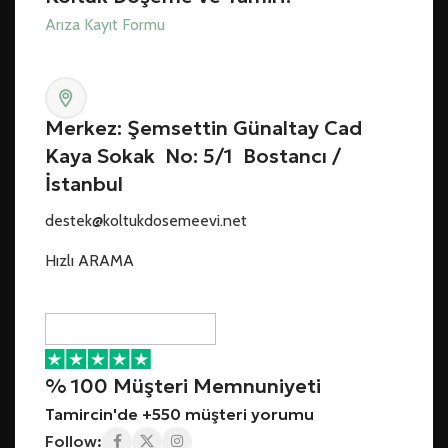
Arıza Kayıt Formu
Merkez: Şemsettin Günaltay Cad
Kaya Sokak No: 5/1 Bostancı /
İstanbul
destek@koltukdosemeevi.net
Hızlı ARAMA
% 100 Müşteri Memnuniyeti
Tamircin'de +550 müşteri yorumu
Follow: