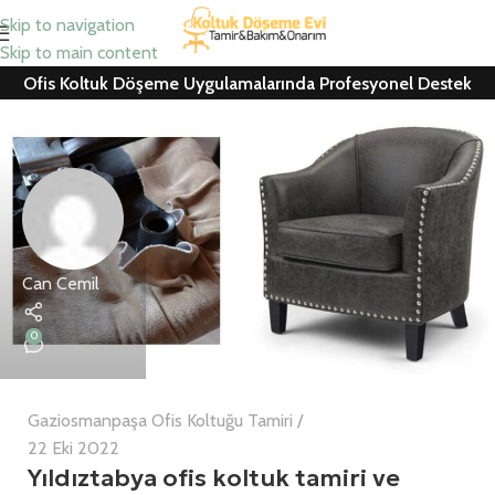
Skip to navigation
Skip to main content
Ofis Koltuk Döşeme Uygulamalarında Profesyonel Destek
Can Cemil
0
Gaziosmanpaşa Ofis Koltuğu Tamiri
22 Eki 2022
Yıldıztabya ofis koltuk tamiri ve