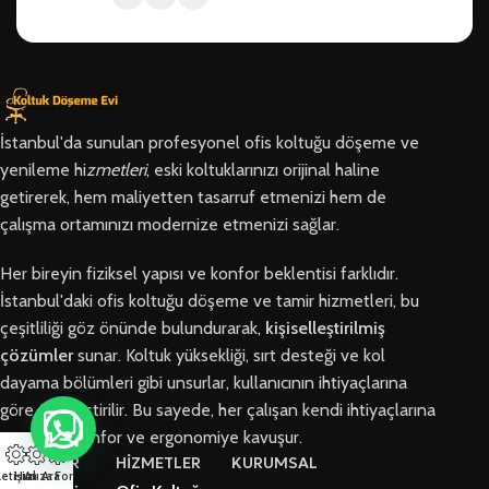
İstanbul'da sunulan profesyonel ofis koltuğu döşeme ve
yenileme hi
zmetleri
, eski koltuklarınızı orijinal haline
getirerek, hem maliyetten tasarruf etmenizi hem de
çalışma ortamınızı modernize etmenizi sağlar.
Her bireyin fiziksel yapısı ve konfor beklentisi farklıdır.
İstanbul'daki ofis koltuğu döşeme ve tamir hizmetleri, bu
çeşitliliği göz önünde bulundurarak,
kişiselleştirilmiş
çözümler
sunar. Koltuk yüksekliği, sırt desteği ve kol
dayama bölümleri gibi unsurlar, kullanıcının ihtiyaçlarına
göre özelleştirilir. Bu sayede, her çalışan kendi ihtiyaçlarına
en uygun konfor ve ergonomiye kavuşur.
BÖLGELER
HİZMETLER
KURUMSAL
letişim
Hızlı Ara
Arıza Formu