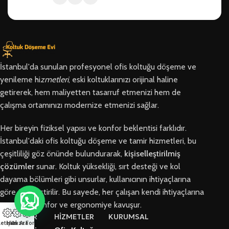
İstanbul'da sunulan profesyonel ofis koltuğu döşeme ve
yenileme hi
zmetleri
, eski koltuklarınızı orijinal haline
getirerek, hem maliyetten tasarruf etmenizi hem de
çalışma ortamınızı modernize etmenizi sağlar.
Her bireyin fiziksel yapısı ve konfor beklentisi farklıdır.
İstanbul'daki ofis koltuğu döşeme ve tamir hizmetleri, bu
çeşitliliği göz önünde bulundurarak,
kişiselleştirilmiş
çözümler
sunar. Koltuk yüksekliği, sırt desteği ve kol
dayama bölümleri gibi unsurlar, kullanıcının ihtiyaçlarına
göre özelleştirilir. Bu sayede, her çalışan kendi ihtiyaçlarına
en uygun konfor ve ergonomiye kavuşur.
BÖLGELER
HİZMETLER
KURUMSAL
letişim
Hızlı Ara
Arıza Formu