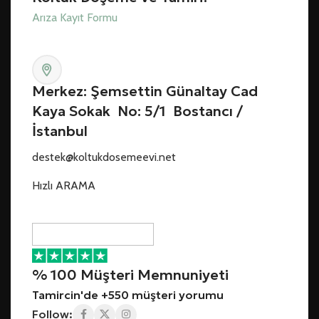
Arıza Kayıt Formu
Merkez: Şemsettin Günaltay Cad
Kaya Sokak No: 5/1 Bostancı /
İstanbul
destek@koltukdosemeevi.net
Hızlı ARAMA
% 100 Müşteri Memnuniyeti
Tamircin'de +550 müşteri yorumu
Follow: