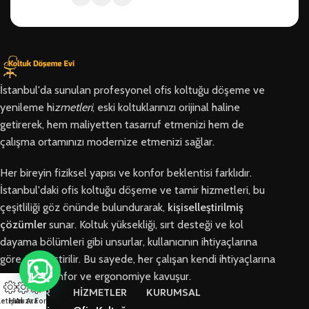
İstanbul'da sunulan profesyonel ofis koltuğu döşeme ve
yenileme hi
zmetleri
, eski koltuklarınızı orijinal haline
getirerek, hem maliyetten tasarruf etmenizi hem de
çalışma ortamınızı modernize etmenizi sağlar.
Her bireyin fiziksel yapısı ve konfor beklentisi farklıdır.
İstanbul'daki ofis koltuğu döşeme ve tamir hizmetleri, bu
çeşitliliği göz önünde bulundurarak,
kişiselleştirilmiş
çözümler
sunar. Koltuk yüksekliği, sırt desteği ve kol
dayama bölümleri gibi unsurlar, kullanıcının ihtiyaçlarına
göre özelleştirilir. Bu sayede, her çalışan kendi ihtiyaçlarına
en uygun konfor ve ergonomiye kavuşur.
BÖLGELER
HİZMETLER
KURUMSAL
letişim
Hızlı Ara
Arıza Formu