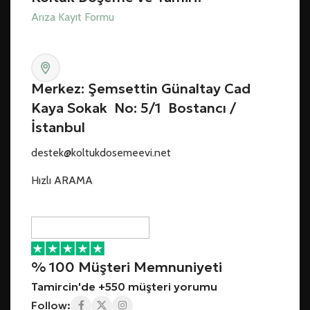
Arıza Kayıt Formu
Merkez: Şemsettin Günaltay Cad
Kaya Sokak No: 5/1 Bostancı /
İstanbul
destek@koltukdosemeevi.net
Hızlı ARAMA
% 100 Müşteri Memnuniyeti
Tamircin'de +550 müşteri yorumu
Follow: