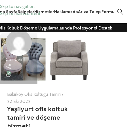
Skip to navigation
na Sayfa
Bölgeler
Hizmetler
Hakkımızda
Arıza Talep Formu
Skip to main content
fis Koltuk Döşeme Uygulamalarında Profesyonel Destek
Can Cemil
0
Bakırköy Ofis Koltuğu Tamiri
22 Eki 2022
Yeşilyurt ofis koltuk
tamiri ve döşeme
hizmeti