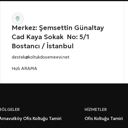
Merkez: Şemsettin Günaltay
Cad Kaya Sokak No: 5/1
Bostancı / İstanbul
destek@koltukdosemeevi.net
Hızlı ARAMA
BÖLGELER
HİZMETLER
Arnavutköy Ofis Koltuğu Tamiri
Ofis Koltuğu Tamiri