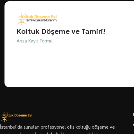
Koltuk Döşeme ve Tamiri!
Arıza Kayıt Formu
İstanbul'da sunulan profesyonel ofis koltuğu döşeme ve