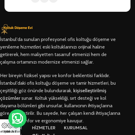
İstanbul'da sunulan profesyonel ofis koltuğu döşeme ve
yenileme hi
zmetleri
, eski koltuklarınızı orijinal haline
getirerek, hem maliyetten tasarruf etmenizi hem de
çalışma ortamınızı modernize etmenizi sağlar.
Her bireyin fiziksel yapısı ve konfor beklentisi farklıdır.
İstanbul'daki ofis koltuğu döşeme ve tamir hizmetleri, bu
çeşitliliği göz önünde bulundurarak,
kişiselleştirilmiş
çözümler
sunar. Koltuk yüksekliği, sırt desteği ve kol
dayama bölümleri gibi unsurlar, kullanıcının ihtiyaçlarına
göre özelleştirilir. Bu sayede, her çalışan kendi ihtiyaçlarına
en uygun konfor ve ergonomiye kavuşur.
BÖLGELER
HİZMETLER
KURUMSAL
letişim
Hızlı Ara
Arıza Formu