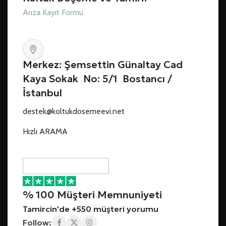
Arıza Kayıt Formu
Merkez: Şemsettin Günaltay Cad
Kaya Sokak No: 5/1 Bostancı /
İstanbul
destek@koltukdosemeevi.net
Hızlı ARAMA
% 100 Müşteri Memnuniyeti
Tamircin'de +550 müşteri yorumu
Follow: