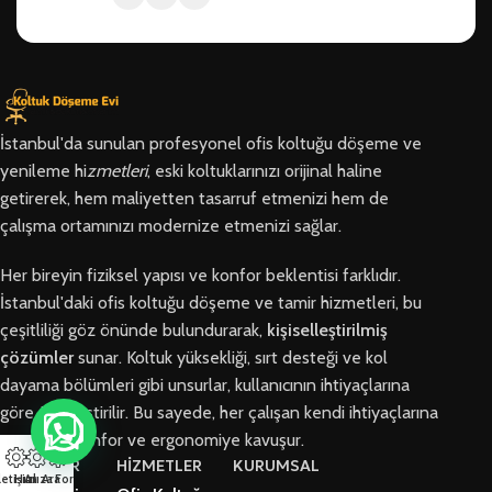
İstanbul'da sunulan profesyonel ofis koltuğu döşeme ve
yenileme hi
zmetleri
, eski koltuklarınızı orijinal haline
getirerek, hem maliyetten tasarruf etmenizi hem de
çalışma ortamınızı modernize etmenizi sağlar.
Her bireyin fiziksel yapısı ve konfor beklentisi farklıdır.
İstanbul'daki ofis koltuğu döşeme ve tamir hizmetleri, bu
çeşitliliği göz önünde bulundurarak,
kişiselleştirilmiş
çözümler
sunar. Koltuk yüksekliği, sırt desteği ve kol
dayama bölümleri gibi unsurlar, kullanıcının ihtiyaçlarına
göre özelleştirilir. Bu sayede, her çalışan kendi ihtiyaçlarına
en uygun konfor ve ergonomiye kavuşur.
BÖLGELER
HİZMETLER
KURUMSAL
letişim
Hızlı Ara
Arıza Formu