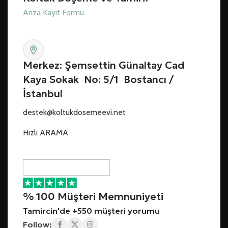
Arıza Kayıt Formu
Merkez: Şemsettin Günaltay Cad
Kaya Sokak No: 5/1 Bostancı /
İstanbul
destek@koltukdosemeevi.net
Hızlı ARAMA
% 100 Müşteri Memnuniyeti
Tamircin'de +550 müşteri yorumu
Follow: