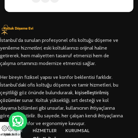
İstanbul'da sunulan profesyonel ofis koltuğu döşeme ve
yenileme hi
zmetleri
, eski koltuklarınızı orijinal haline
getirerek, hem maliyetten tasarruf etmenizi hem de
çalışma ortamınızı modernize etmenizi sağlar.
Her bireyin fiziksel yapısı ve konfor beklentisi farklıdır.
İstanbul'daki ofis koltuğu döşeme ve tamir hizmetleri, bu
çeşitliliği göz önünde bulundurarak,
kişiselleştirilmiş
çözümler
sunar. Koltuk yüksekliği, sırt desteği ve kol
dayama bölümleri gibi unsurlar, kullanıcının ihtiyaçlarına
göre özelleştirilir. Bu sayede, her çalışan kendi ihtiyaçlarına
en uygun konfor ve ergonomiye kavuşur.
BÖLGELER
HİZMETLER
KURUMSAL
letişim
Hızlı Ara
Arıza Formu