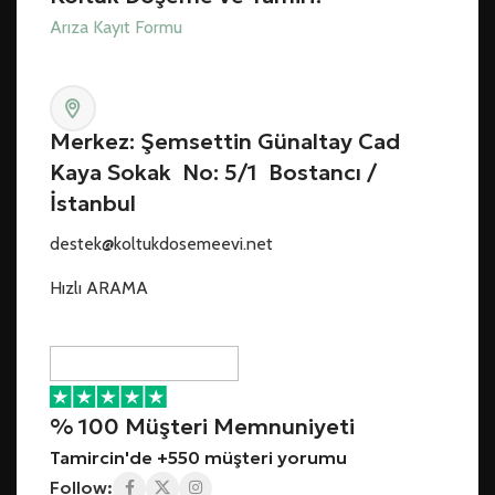
Arıza Kayıt Formu
Merkez: Şemsettin Günaltay Cad
Kaya Sokak No: 5/1 Bostancı /
İstanbul
destek@koltukdosemeevi.net
Hızlı ARAMA
% 100 Müşteri Memnuniyeti
Tamircin'de +550 müşteri yorumu
Follow: