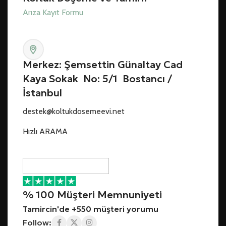
Arıza Kayıt Formu
Merkez: Şemsettin Günaltay Cad
Kaya Sokak No: 5/1 Bostancı /
İstanbul
destek@koltukdosemeevi.net
Hızlı ARAMA
% 100 Müşteri Memnuniyeti
Tamircin'de +550 müşteri yorumu
Follow: