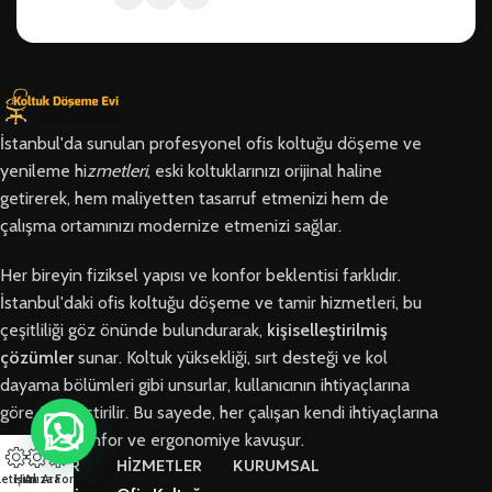
İstanbul'da sunulan profesyonel ofis koltuğu döşeme ve
yenileme hi
zmetleri
, eski koltuklarınızı orijinal haline
getirerek, hem maliyetten tasarruf etmenizi hem de
çalışma ortamınızı modernize etmenizi sağlar.
Her bireyin fiziksel yapısı ve konfor beklentisi farklıdır.
İstanbul'daki ofis koltuğu döşeme ve tamir hizmetleri, bu
çeşitliliği göz önünde bulundurarak,
kişiselleştirilmiş
çözümler
sunar. Koltuk yüksekliği, sırt desteği ve kol
dayama bölümleri gibi unsurlar, kullanıcının ihtiyaçlarına
göre özelleştirilir. Bu sayede, her çalışan kendi ihtiyaçlarına
en uygun konfor ve ergonomiye kavuşur.
BÖLGELER
HİZMETLER
KURUMSAL
letişim
Hızlı Ara
Arıza Formu