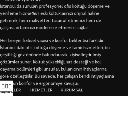
İstanbul'da sunulan profesyonel ofis koltuğu döşeme ve
yenileme hi
zmetleri
, eski koltuklarınızı orijinal haline
getirerek, hem maliyetten tasarruf etmenizi hem de
çalışma ortamınızı modernize etmenizi sağlar.
Her bireyin fiziksel yapısı ve konfor beklentisi farklıdır.
İstanbul'daki ofis koltuğu döşeme ve tamir hizmetleri, bu
çeşitliliği göz önünde bulundurarak,
kişiselleştirilmiş
çözümler
sunar. Koltuk yüksekliği, sırt desteği ve kol
dayama bölümleri gibi unsurlar, kullanıcının ihtiyaçlarına
göre özelleştirilir. Bu sayede, her çalışan kendi ihtiyaçlarına
en uygun konfor ve ergonomiye kavuşur.
BÖLGELER
HİZMETLER
KURUMSAL
letişim
Hızlı Ara
Arıza Formu
Arnavutköy
Ofis Koltuğu
Hakkımızda
Ofis Koltuğu
Tamiri
Tamiri
İletişim
Ofis Koltuk
Ataşehir Ofis
Döşeme
Arıza Talep Formu
Koltuğu Tamiri