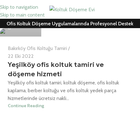
Skip to navigation
Can Cemil
Skip to main content
Ofis Koltuk Döşeme Uygulamalarında Profesyonel Destek
0
Bakırköy Ofis Koltuğu Tamiri
22 Eki 2022
Yeşilköy ofis koltuk tamiri ve
döşeme hizmeti
Yeşilköy ofis koltuk tamiri, koltuk döşeme, ofis koltuk
kaplama, berber koltuğu ve ofis koltuk yedek parça
hizmetlerinde ücretsiz nakli...
Continue Reading