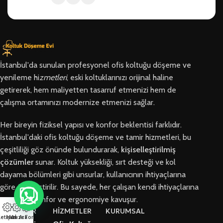
İstanbul'da sunulan profesyonel ofis koltuğu döşeme ve
yenileme hi
zmetleri
, eski koltuklarınızı orijinal haline
getirerek, hem maliyetten tasarruf etmenizi hem de
çalışma ortamınızı modernize etmenizi sağlar.
Her bireyin fiziksel yapısı ve konfor beklentisi farklıdır.
İstanbul'daki ofis koltuğu döşeme ve tamir hizmetleri, bu
çeşitliliği göz önünde bulundurarak,
kişiselleştirilmiş
çözümler
sunar. Koltuk yüksekliği, sırt desteği ve kol
dayama bölümleri gibi unsurlar, kullanıcının ihtiyaçlarına
göre özelleştirilir. Bu sayede, her çalışan kendi ihtiyaçlarına
en uygun konfor ve ergonomiye kavuşur.
BÖLGELER
HİZMETLER
KURUMSAL
letişim
Hızlı Ara
Arıza Formu