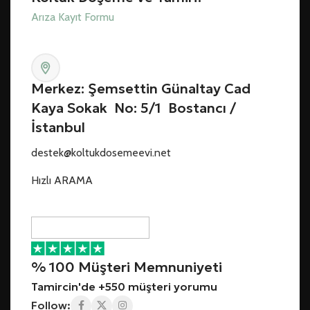
Arıza Kayıt Formu
Merkez: Şemsettin Günaltay Cad
Kaya Sokak No: 5/1 Bostancı /
İstanbul
destek@koltukdosemeevi.net
Hızlı ARAMA
% 100 Müşteri Memnuniyeti
Tamircin'de +550 müşteri yorumu
Follow: