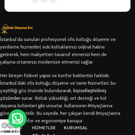
İstanbul'da sunulan profesyonel ofis koltuğu döşeme ve
yenileme hi
zmetleri
, eski koltuklarınızı orijinal haline
getirerek, hem maliyetten tasarruf etmenizi hem de
çalışma ortamınızı modernize etmenizi sağlar.
Her bireyin fiziksel yapısı ve konfor beklentisi farklıdır.
İstanbul'daki ofis koltuğu döşeme ve tamir hizmetleri, bu
çeşitliliği göz önünde bulundurarak,
kişiselleştirilmiş
çözümler
sunar. Koltuk yüksekliği, sırt desteği ve kol
dayama bölümleri gibi unsurlar, kullanıcının ihtiyaçlarına
göre özelleştirilir. Bu sayede, her çalışan kendi ihtiyaçlarına
en uygun konfor ve ergonomiye kavuşur.
BÖLGELER
HİZMETLER
KURUMSAL
letişim
Hızlı Ara
Arıza Formu