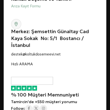
Arıza Kayıt Formu
Merkez: Şemsettin Günaltay Cad
Kaya Sokak No: 5/1 Bostancı /
İstanbul
destek@koltukdosemeevi.net
Hızlı ARAMA
% 100 Müşteri Memnuniyeti
Tamircin'de +550 müşteri yorumu
Follow: