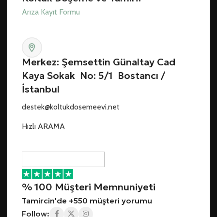
Arıza Kayıt Formu
Merkez: Şemsettin Günaltay Cad
Kaya Sokak No: 5/1 Bostancı /
İstanbul
destek@koltukdosemeevi.net
Hızlı ARAMA
% 100 Müşteri Memnuniyeti
Tamircin'de +550 müşteri yorumu
Follow: