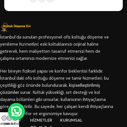
İstanbul'da sunulan profesyonel ofis koltuğu döşeme ve
yenileme hi
zmetleri
, eski koltuklarınızı orijinal haline
getirerek, hem maliyetten tasarruf etmenizi hem de
çalışma ortamınızı modernize etmenizi sağlar.
Her bireyin fiziksel yapısı ve konfor beklentisi farklıdır.
İstanbul'daki ofis koltuğu döşeme ve tamir hizmetleri, bu
çeşitliliği göz önünde bulundurarak,
kişiselleştirilmiş
çözümler
sunar. Koltuk yüksekliği, sırt desteği ve kol
dayama bölümleri gibi unsurlar, kullanıcının ihtiyaçlarına
göre özelleştirilir. Bu sayede, her çalışan kendi ihtiyaçlarına
en uygun konfor ve ergonomiye kavuşur.
BÖLGELER
HİZMETLER
KURUMSAL
letişim
Hızlı Ara
Arıza Formu