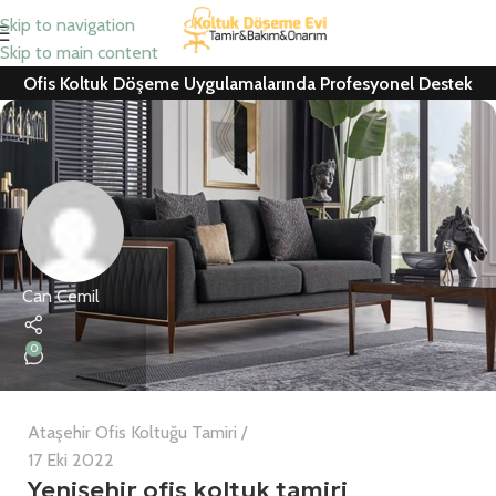
Skip to navigation
Skip to main content
Ofis Koltuk Döşeme Uygulamalarında Profesyonel Destek
Can Cemil
0
Ataşehir Ofis Koltuğu Tamiri
17 Eki 2022
Yenişehir ofis koltuk tamiri