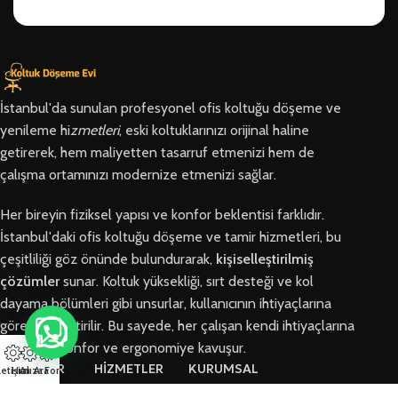
İstanbul'da sunulan profesyonel ofis koltuğu döşeme ve
yenileme hi
zmetleri
, eski koltuklarınızı orijinal haline
getirerek, hem maliyetten tasarruf etmenizi hem de
çalışma ortamınızı modernize etmenizi sağlar.
Her bireyin fiziksel yapısı ve konfor beklentisi farklıdır.
İstanbul'daki ofis koltuğu döşeme ve tamir hizmetleri, bu
çeşitliliği göz önünde bulundurarak,
kişiselleştirilmiş
çözümler
sunar. Koltuk yüksekliği, sırt desteği ve kol
dayama bölümleri gibi unsurlar, kullanıcının ihtiyaçlarına
göre özelleştirilir. Bu sayede, her çalışan kendi ihtiyaçlarına
en uygun konfor ve ergonomiye kavuşur.
BÖLGELER
HİZMETLER
KURUMSAL
letişim
Hızlı Ara
Arıza Formu
Arnavutköy
Ofis Koltuğu
Hakkımızda