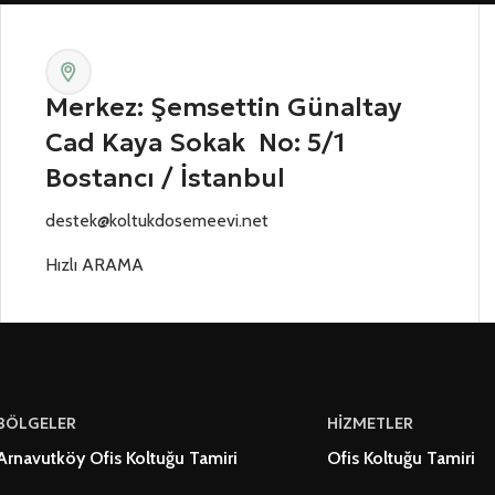
Merkez: Şemsettin Günaltay
Cad Kaya Sokak No: 5/1
Bostancı / İstanbul
destek@koltukdosemeevi.net
Hızlı ARAMA
BÖLGELER
HİZMETLER
Arnavutköy Ofis Koltuğu Tamiri
Ofis Koltuğu Tamiri