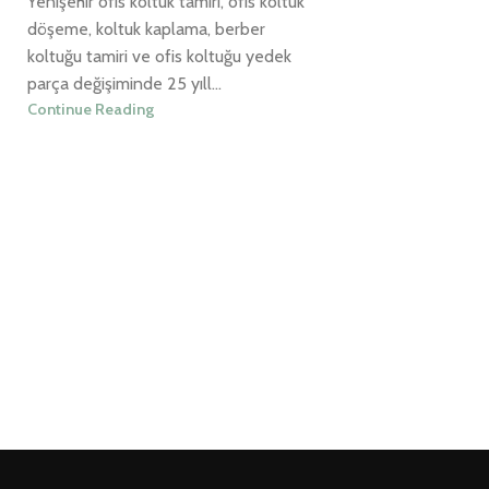
Yenişehir ofis koltuk tamiri, ofis koltuk
döşeme, koltuk kaplama, berber
koltuğu tamiri ve ofis koltuğu yedek
parça değişiminde 25 yıll...
Continue Reading