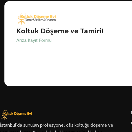
Koltuk Döşeme ve Tamiri!
Arıza Kayıt Formu
İstanbul'da sunulan profesyonel ofis koltuğu döşeme ve