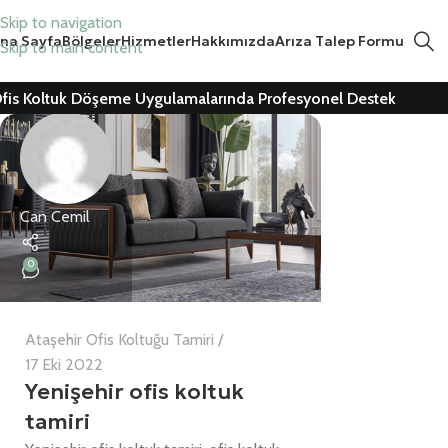
Skip to navigation
na Sayfa
Bölgeler
Hizmetler
Hakkımızda
Arıza Talep Formu
Skip to main content
fis Koltuk Döşeme Uygulamalarında Profesyonel Destek
Can Cemil
0
Ataşehir Ofis Koltuğu Tamiri
17 Eki 2022
Yenişehir ofis koltuk
tamiri