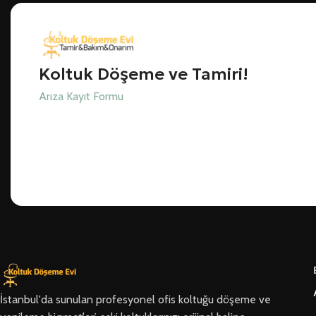
Koltuk Döşeme ve Tamiri!
Arıza Kayıt Formu
İstanbul'da sunulan profesyonel ofis koltuğu döşeme ve