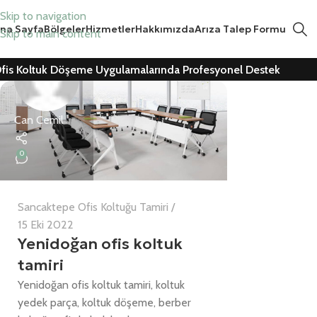
Skip to navigation
na Sayfa
Bölgeler
Hizmetler
Hakkımızda
Arıza Talep Formu
Skip to main content
fis Koltuk Döşeme Uygulamalarında Profesyonel Destek
Can Cemil
0
Sancaktepe Ofis Koltuğu Tamiri
15 Eki 2022
Yenidoğan ofis koltuk
tamiri
Yenidoğan ofis koltuk tamiri, koltuk
yedek parça, koltuk döşeme, berber