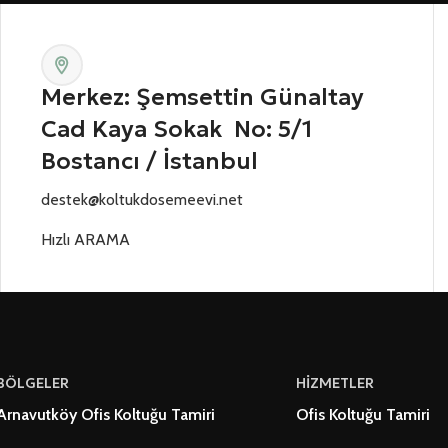
Merkez: Şemsettin Günaltay
Cad Kaya Sokak No: 5/1
Bostancı / İstanbul
destek@koltukdosemeevi.net
Hızlı ARAMA
BÖLGELER
HİZMETLER
Arnavutköy Ofis Koltuğu Tamiri
Ofis Koltuğu Tamiri