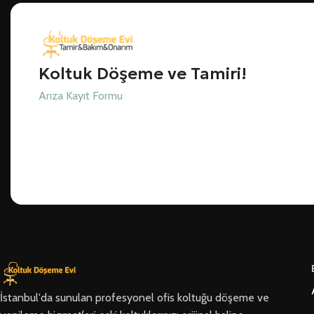
Koltuk Döşeme ve Tamiri!
Arıza Kayıt Formu
İstanbul'da sunulan profesyonel ofis koltuğu döşeme ve