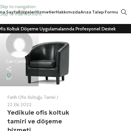
Skip to navigation
na Sayfa
Bölgeler
Hizmetler
Hakkımızda
Arıza Talep Formu
Skip to main content
fis Koltuk Döşeme Uygulamalarında Profesyonel Destek
Can Cemil
0
Fatih Ofis Koltuğu Tamiri
22 Eki 2022
Yedikule ofis koltuk
tamiri ve döşeme
hizmeti