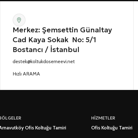
Merkez: Şemsettin Günaltay
Cad Kaya Sokak No: 5/1
Bostancı / İstanbul
destek@koltukdosemeevi.net
Hızlı ARAMA
BÖLGELER
HİZMETLER
Arnavutköy Ofis Koltuğu Tamiri
Ofis Koltuğu Tamiri